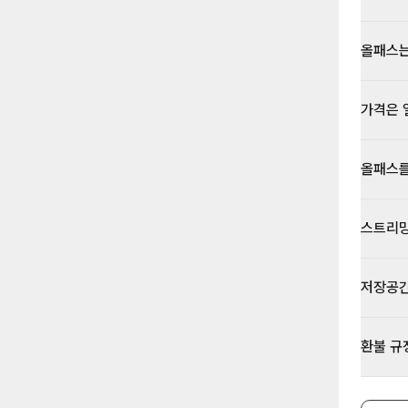
올패스는
가격은 
올패스를
스트리밍
저장공간
환불 규