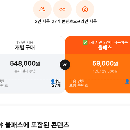
2인 사용
27개 콘텐츠
오프라인 사용
1인만 사용
✅ 1개 사면 2인이 사용하는
개별 구매
올패스
548,000
59,000
원
원
VS
혼자 결제 부담
1인당
29,500
원
인원
👤
1인
이용 인원
👤
콘텐츠
27개
포함 콘텐츠
야
올패스에 포함된 콘텐츠