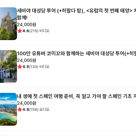
세비야 대성당 투어 (+히랄다 탑), <유럽의 첫 번째 태양>
함께!
24,000
원
4.6
(
219
)
비디오
100만 유튜버 코미꼬와 함께하는 세비야 대성당 투어(+히
24,000
원
4.9
(
134
)
비디오
내 생애 첫 스페인 여행 준비, 꼭 알고 가야 할 스페인 기초 
24,000
원
4.8
(
158
)
오디오