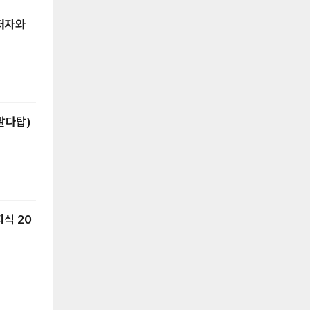
 저자와
랄다탑)
지식 20