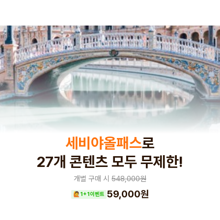
세비야올패스
로
27개 콘텐츠 모두 무제한!
개별 구매 시
548,000
원
59,000
원
🙋1+1이벤트