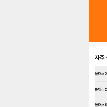
자주 
올패스에
콘텐츠는
올패스의