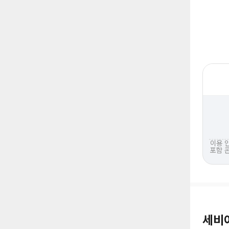
이용 
포함 
세비