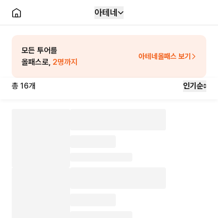
아테네
모든 투어를
아테네
올패스 보기
올패스로,
2
명까지
총
16
개
인기순