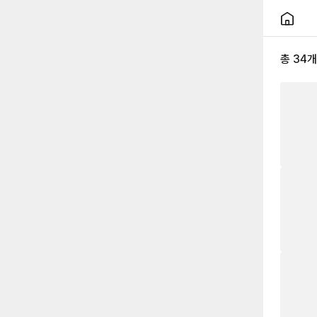
총
34
개