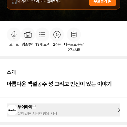
🎧
무료듣기 ▶
이 가이드 목소리, 미리 들어보세요
소개
목차
후기
이용안내
28
오디오
명소투어
13
개 트랙
24분
다운로드 용량
27.4MB
소개
아름다운 백설공주 성 그리고 반전이 있는 이야기
투어라이브
살아있는 지식여행의 시작