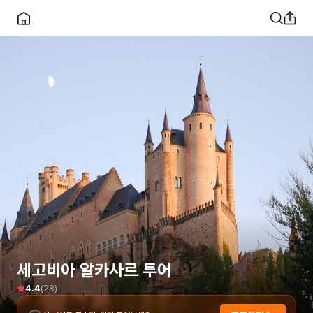
세고비아 알카사르 투어
(
28
)
4.4