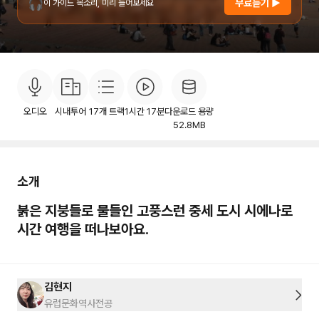
🎧
무료듣기 ▶
이 가이드 목소리, 미리 들어보세요
소개
목차
후기
이용안내
7
오디오
시내투어
17
개 트랙
1시간 17분
다운로드 용량
52.8MB
소개
붉은 지붕들로 물들인 고풍스런 중세 도시 시에나로
시간 여행을 떠나보아요.
김현지
유럽문화역사전공