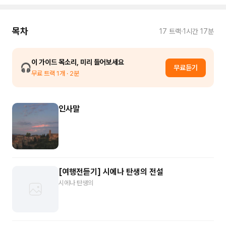
목차
17
트랙
1시간 17분
이 가이드 목소리, 미리 들어보세요
🎧
무료듣기
무료 트랙
1
개
· 2분
인사말
[여행전듣기] 시에나 탄생의 전설
시에나 탄생의