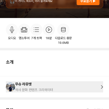
🎧
무료듣기 ▶
이 가이드 목소리, 미리 들어보세요
소개
목차
후기
이용안내
24
오디오
명소투어
7
개 트랙
18분
다운로드 용량
19.6MB
소개
무슈 라뮤엣
역사 문화 컨텐츠 크리에이터