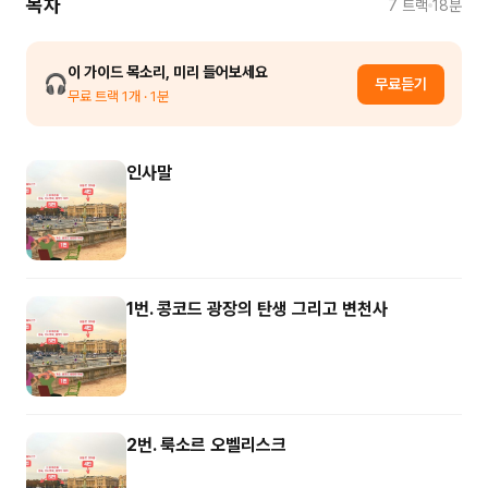
목차
7
트랙
18분
이 가이드 목소리, 미리 들어보세요
🎧
무료듣기
무료 트랙
1
개
· 1분
인사말
1번. 콩코드 광장의 탄생 그리고 변천사
2번. 룩소르 오벨리스크