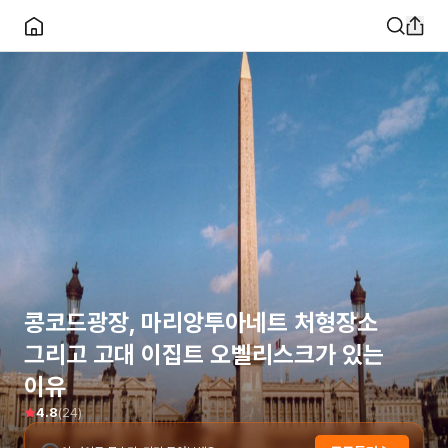
콩코드광장, 마리앙투아네트 처형장소
그리고 고대 이집트 오벨리스크가 있는
이유
(
24
)
4.8