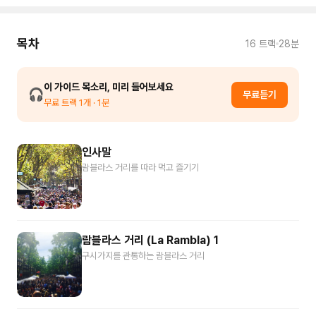
목차
16
트랙
28분
이 가이드 목소리, 미리 들어보세요
🎧
무료듣기
무료 트랙
1
개
· 1분
인사말
람블라스 거리를 따라 먹고 즐기기
람블라스 거리 (La Rambla) 1
구시가지를 관통하는 람블라스 거리