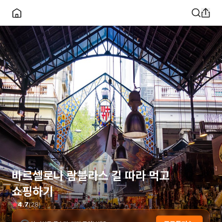
바르셀로나 람블라스 길 따라 먹고
쇼핑하기
(
28
)
4.7