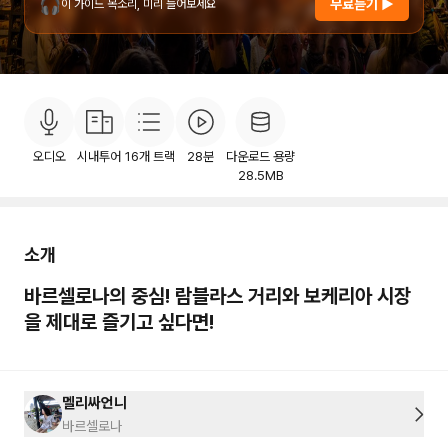
🎧
무료듣기 ▶
이 가이드 목소리, 미리 들어보세요
소개
목차
후기
이용안내
28
오디오
시내투어
16
개 트랙
28분
다운로드 용량
28.5MB
소개
바르셀로나의 중심! 람블라스 거리와 보케리아 시장
을 제대로 즐기고 싶다면!
멜리싸언니
바르셀로나