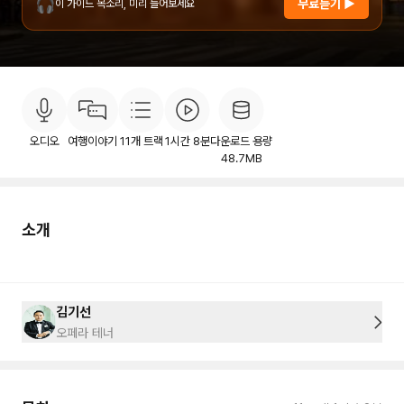
🎧
무료듣기 ▶
이 가이드 목소리, 미리 들어보세요
소개
목차
후기
이용안내
9
오디오
여행이야기
11
개 트랙
1시간 8분
다운로드 용량
48.7MB
소개
김기선
오페라 테너