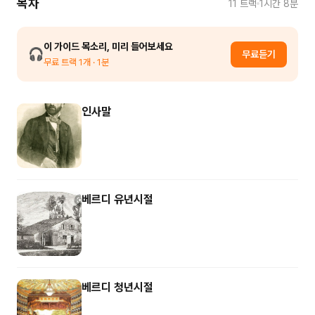
목차
11
트랙
1시간 8분
이 가이드 목소리, 미리 들어보세요
🎧
무료듣기
무료 트랙
1
개
· 1분
인사말
베르디 유년시절
베르디 청년시절