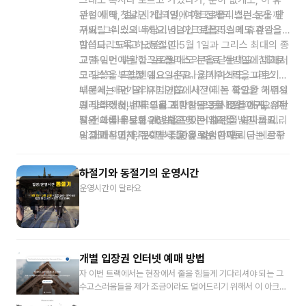
그래도 혹시나 모르고 가셨다가, 운이 없게도, 이 휴
관일에 딱, 걸리시게 되면, 여행 전체의 밸런스가 깨
우선 새해 첫날인 1월 1일에 아크로폴리스는 문을 닫
져버릴 수 있으니까요. 이 아크로폴리스의 휴관일을
구요. 그리스의 독립기념일인 3월 25일에도 휴관을
말씀드리도록 하겠습니다.
합니다. 그리고 노동절인 5월 1일과 그리스 최대의 종
교 축일인 부활절 일요일에도 문을 닫는데요. 참고로
그럼 이번에는 아크로폴리스의 무료 개방일에 대해서
그리스의 부활절 일요일은요. 율리우스력을 따르기
도 말씀을 드릴텐데요. 너무나 감사하게도, 그리스 정
때문에, 매년 달라지니까요. 사전에 꼭 확인을 해주시
부에서는 국가와 유럽연합에서 기리는 중요한 기념일
길 바라겠습니다. 그리고 마지막으로 12월 25일 성탄
에 맞추어서, 외국인을 포함한 모든 사람들에게, 유적
그리스의 첫 번째 무료 개방일은 3월 6일 이구요. 이
절와 그 다음날인 26일을 연이어 휴관을 하니까요.
지 전체를 무료로 개방하고 있는데요. 이 날짜를 미리
날은 아테네 문화유산 보존에 큰 업적을 남긴 그리스
이점도 참고해 주시면 좋을 것 같습니다.
알고 가시면, 약 20에서 30유로는 공짜로 굳는 상황
의 대배우이자, 문화부 장관을 역임한 멜리나 메르꾸
이 되는 거니까요. 여러분들의 여행 경비 운용 계획
리라는 인물의 추모 기념일입니다. 그리고 국제 유적
에, 큰 도움이 되실 수 있지 않을까 생각을 합니다.
의 날인 4월 18일에도 아크로폴리스는 무료 개방을
하절기와 동절기의 운영시간
하구요. 이어서 국제 박물관의 날인 5월 18일에도 무
운영시간이 달라요
료로 운영이 됩니다. 그리고 매년 9월의 마지막 주말
기간은, 유럽의 헤리티지 데이로 지정이 되어 있어서,
무료 개방을 진행하구요. ‘오히 데이’라고도 불리는 그
리스의 역사적인 기념일 10월 28일에도 역시나 무료
로 운영이 됩니다. 그리고 마지막으로 대박이 하나 더
개별 입장권 인터넷 예매 방법
남아 있는데요. 매년 11월 1일부터 3월 31일까지에 해
자 이번 트랙에서는 현장에서 줄을 힘들게 기다리셔야 되는 그
당하는 기간 동안, 그리스에서는 매달 첫 번째 일요일
수고스러움들을 제가 조금이라도 덜어드리기 위해서 이 아크로
마다, 유적지의 무료 개방이 이루어지니까요. 제가 말
폴리스의 인터넷 티켓 예매 방법을 알려드리고자 하는데요. 자