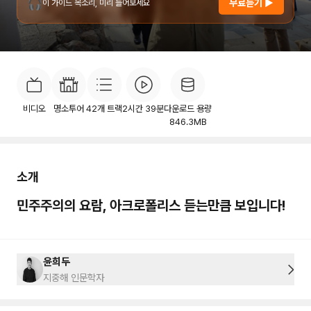
🎧
무료듣기 ▶
이 가이드 목소리, 미리 들어보세요
소개
목차
후기
이용안내
123
비디오
명소투어
42
개 트랙
2시간 39분
다운로드 용량
846.3MB
소개
민주주의의 요람, 아크로폴리스 듣는만큼 보입니다!
윤희두
지중해 인문학자