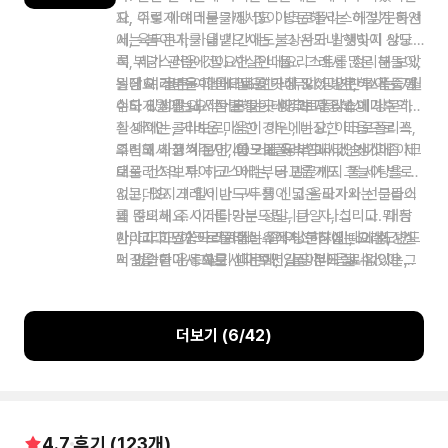
로 아레오스 파고스를 둘러본 뒤에, 투어의 모든 코스
요, 주로 아테네를 가장 많이 방문하시는 하절기 동안
자, 이렇게 여러분들께서도 아크로폴리스에 방문하셔
가 마무리 될 예정인데요.
에는 봄이나, 가을 기간에도, 그 온도나 햇빛이 상당
서, 육두문자를 내뱉으시는 불상사가 발생하지 않도
히 부담스러운 것이 사실인데요. 그래서 많은 분들이,
록, 제가 관람에 필요한 준비물 리스트를 정리해 보았
굉장히 가벼운 마음으로 이곳에 오셨다가, 투어 중에
는데요. 물론 여행에 필요한 너무나 당연한 소품들일
일단 여러분들이 아테네를 가장 많이 방문하시는 7월
심하게 썽을 내시는 분들이 생각보다 많습니다.
수도 있지만요, 적어도 이곳 아크로폴리스에 방문하
이나 8월에는요. 작렬하는 태양과 지중해성 기후의
실 때에는, 가벼운 마음이 아닌, 비장한 마음으로 꼭,
환상적인 콜라보로, 심한 경우에는요, 아크로폴리스
의식해서 챙겨주시기를 거듭 당부드리겠습니다.
주변의 최고 기온이 40도에 육박합니다. 거기에 아크
그리고 가끔씩 보면, 아크로폴리스에서 인생샷 좀 제
로폴리스의 투어 코스에는, 공교롭게도 그늘이 별로
대로 건져보자! 하고 머리부터 발끝까지 풀 세팅을 하
없는데요. 그래서 반드시 챙이 넓은 모자와 선글라스
시고, 멋지게 힐이나 구두를 신고 올라가시는 분들이
를 준비해 주시기를 당부드립니다. 자, 그리고 뭐 등
꽤 많으세요. 이러다가는 정말, 큰일 나십니다. 대참
반이라고 말씀드리기에는 좀 약소하지만, 그래도 언
사라고 하죠? 아크로폴리스에 방문하실 때에는, 반드
아, 그리고 아크로폴리스 유적지 현장에는요. 화장실
덕길을 돌아서 오르시다 보면, 물이나 음료 없이는,
시 편안한 운동화를 신어주시길 당부드립니다. 아 그
이 없습니다. 그렇기 때문에, 입장 전에 될 수 있으면,
힘든 순간들이 꼭 생기기 마련인데요. 그래서 꼭 현장
리고 피부가 유독 약해서, 강렬한 햇빛에 노출이 되는
미리 화장실을 다녀오시기를 권장해 드리구요. 힘드
에서 드실 생수나 음료를, 미리 지참해 주시길 부탁드
것이 걱정이 되는 분들께서는요. 그.. 시장이나, 다이
신 분들께서는 아크로폴리스 출구로 나오신 뒤에, 우
리구요.
소 같은데 가시면요. 농번기 때에 많이 착용하는 팔
리의 마지막 코스인 아레오스 파고스로 가는 길목 근
더보기 (
6
/
42
)
토시 있잖아요? 이게 그리스에서는 그야말로 핫 아이
처에, 화장실이 있으니까요. 그때까지 잘 참아주셔야
템입니다. 실제로 제 주변의 그리스인 친구도, 한국에
할 것 같습니다. 자, 그럼 이어서 다음 트랙을 재생해
왔다가, 이 팔토시의 효능에 심하게 매료되서, 제가
주세요.
그리스에 들어갈 때마다, 꼭 구해서 사다주기도 하거
든요. 모냥새가 좀 빠질 수도 있지만, 적어도 그리스
4.7
후기 (
123
개)