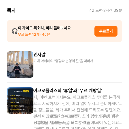
목차
42
트랙
2시간 39분
이 가이드 목소리, 미리 들어보세요
🎧
무료듣기
무료 트랙
12
개
· 46분
인사말
고대 아테네의 '영광과 번영의 길'을 따라서
아크로폴리스의 '휴일'과 '무료 개방일'
자, 이번 트랙에서는요. 아크로폴리스 투어를 본격적
으로 시작하시기 전에, 미리 알아두시고 준비하셔야
할 정보들을, 제가 추려서 전달해 드리도록 할텐데요.
먼저 가장 중요한 아크로폴리스의 입장과 운영 시간
우선 아크로폴리스는 1년 중, 국가에서 지정한 몇몇
에 대해서 말씀을 드리도록 하겠습니다.
공휴일을 제외하고는, 대부분 오픈이 되어 있는데요.