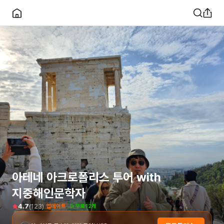
아테네 아크로폴리스 투어 with
지중해인문학자
(
123
)
4.7
업데이트
▷무료12개