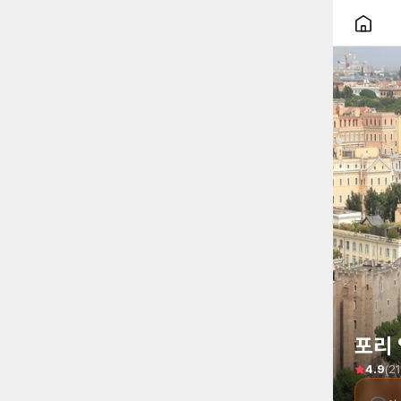
포리 
(
21
4.9