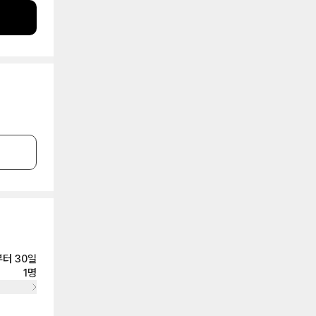
 기둥 위쪽
여러분! 더
 이를 성공
면들이 일부
 챕터로 넘
모습들로 여
 자라는 의
의 북쪽 끝
운 황제들이
하면 짓겠다
청동상이 세
거예요. 아
년까지, 실
복수의 마
 합니다.
 원로원에
어졌다고 하
것이 가장
문의 혈통을
치적 감각은
자
들에게 자연
다시 앞으로
후계자로 지
장히 중요하
를 강조하기
군인으로서
터 30일
데요. 그래
1명
운데 큰 길
 구경하시