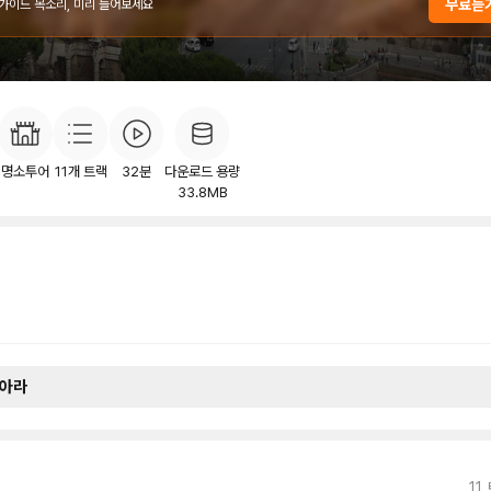
무료듣
 가이드 목소리, 미리 들어보세요
개
목차
후기
이
21
명소투어
11
개 트랙
32분
다운로드 용량
33.8MB
아라
11