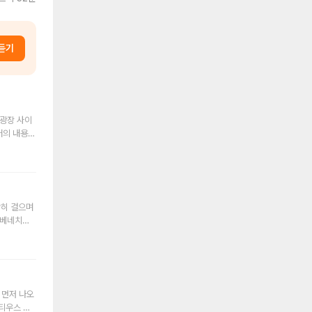
듣기
 광장 사이
으로 들으셔
돌리오 광장
당이라고 번
하니 이해해
찬히 걸으며
 베네치아
중심지 사이
시면 된답니
물들이 모
지요. 포로
었던 장소
기능을 하는
습니다. 따
달라지는데
게 산책하며
 것과 다르
 먼저 나오
터 간단하게
하는 공간들
센티우스 바