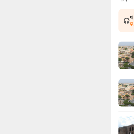
이
🎧
무