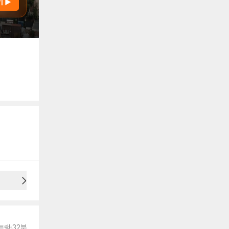
기 ▶
용안내
트랙
32분