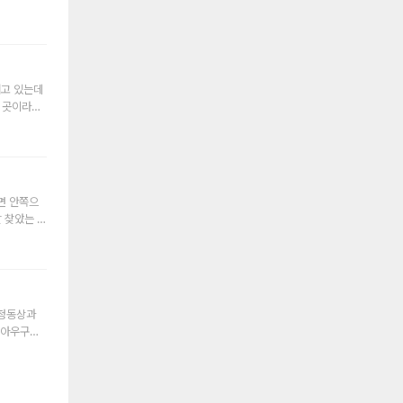
설명드리지
선문 보고
나 확장된
망하고 패배
 포로 로
 사진 보실
내고 있는데
던 곳이라고
 2.6m
져었는데요.
진으로 인해
여드릴게요.
물을 짓기
네, 여러분
철창안으로는
 자리에 지
진 확인하시
면 안쪽으
o예요. 혹시
 찾았는 지
면, 이 곳
마노 내에
른쪽으로 포
 연결되어
의 유해를
626년 원
네르바 포럼
분이 보시는
 청동상과
계신 두개의
유적이 다른
는 아우구스
소개해드리
. 이 곳에
포로 로마노
요. 저희는
작으로 지금
오른편으로
르