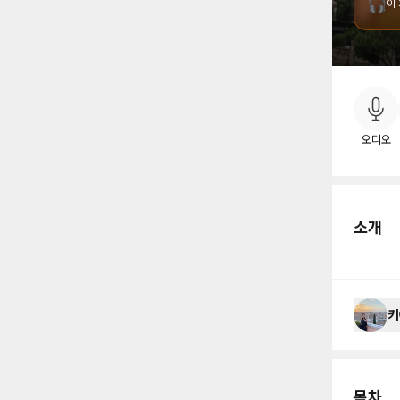
🎧
이
소
오디오
소개
키
목차