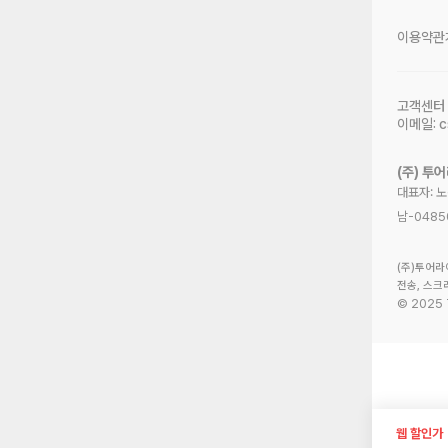
이용약관
고객센터
이메일:
c
(주) 투
대표자: 
남-0485
(주)투어라
전송, 스크
©
2025
웹 할인가