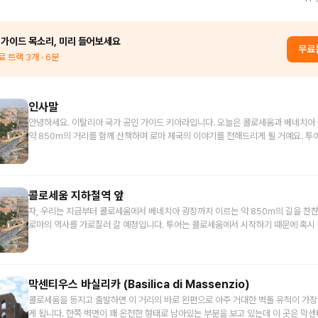
 가이드 목소리, 미리 들어보세요
무료
료 트랙
3
개
· 6분
인사말
안녕하세요. 이탈리아 국가 공인 가이드 키아라입니다. 오늘은 콜로세움과 베네치아
약 850m의 거리를 함께 산책하며 로마 제국의 이야기를 전해드리게 될 거예요. 투어의 내용은
콜로세움부터 시작하지만, 여러분의 여행 동선에 따라 베네치아 광장에서부터 역순
도 되기 때문에 주변에 있는 유적지, 예를 들면 포로 로마노나 베네치아 광장, 캄피
등과 동선을 고려해서 편안하게 들어주세요. 그리고 투어 중에 이탈리아어로 포로는 여러분이
좀 더 익숙한 영어 단어 포럼으로 대체하여 이야기 드리고 있습니다. 우리말로 공회
콜로세움 지하철역 앞
역이 되지만, 평소 자주 사용하지 않는 단어기 때문에 좀 더 직관적인 포럼으로 전달
자, 우리는 지금부터 콜로세움에서 베네치아 광장까지 이르는 약 850m의 길을 찬
주세요. 포로 로마노에서 설명을 이미 듣고 오시는 분들도 계시겠지만, 로마의 포럼은 포로 로마
로마의 역사를 가로질러 갈 예정입니다. 투어는 콜로세움에서 시작하기 때문에 혹시
노에서 시작이 되었죠. 원래 포로 로마노는 언덕 위의 모여살았던 로마인들이 생활 
광장에서 여행을 시작하는 분이 계시다면 마지막 챕터부터 거슬러 올라오며 들어주
에 있었던 공간으로 자연스럽게 주거지 사이에 있다보니 사람들이 필요로 하는 시설
다. 이 넓고 긴 도로는 1932년 무솔리니가 포로 로마노에서 확장된 유적지 일대를 밀고 만들었
여들었던 공간입니다. 시장부터 정치, 행정의 공간 뿐 아니라 종교적 기능도 함께 했
기 때문에 독재자이기에 가능했다 평가받는 길이기도 한데요. 황제들의 공회당이 있
로마노에서는 자연발생적으로 만들어진 공간이기 때문에 정치, 경제, 행정, 종교의 
를 가로지르기 때문에 황제들의 공회당의 복수형인 ‘Fori Imperiali’라고 부르고 있
막센티우스 바실리카 (Basilica di Massenzio)
건물들이 넓은 공간에 산발적으로 들어섰지만 포리 임페리알리는 그 양상이 조금 
로 입장할 필요 없이 넓은 거리를 따라 걸으며 유적지를 지날 수 있는 곳이라 편안하
요. 계획적으로 확장한 것이다보니 포로 로마노 전체가 거대한 건축물의 집합체였던
콜로세움을 등지고 출발하면 이 거리의 바로 왼편으로 아주 거대한 벽돌 유적이 가장
들어주셔도 된답니다. 자, 이제는 콜로세움을 등지고 걸으면서 왼쪽에 있는 부분부
게 여기서는 각 황제들마다의 포럼 공간이 생기고 그 안에 신전과 공공 기능을 수행
게 됩니다. 한쪽 벽면이 꽤 온전한 형태로 남아있는 부분을 보고 있는데 이 곳은 막