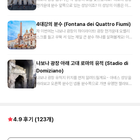
넵튠의 분수, 그리고 모로의 분수까지 총 3개의 분수가 광장을
요. (하단 더알아보기 참고)
한가운데 분수 앞쪽으로 있는 성당이죠? 이 성당의 이름은 이탈
장식하고 있어요. 그리고 바로크 시기 이 광장 주변으로 예술가
리아어로는 산타녜제 인 아고네, 우리 말로 번역하면 아고네의
들의 공방이 많았던 연유로 지금까지 로마에서 허가받은 화가들
성녀 아녜스를 위한 성당입니다. 이 성당은 바로크 시기 천재 건
이 작품을 전시하고 판매하기도 하고, 즉석에서 그림을 그려주
축가 중 하나인 프란체스코 보로미니가 설계했는데요. 르네상스
4대강의 분수 (Fontana dei Quattro Fiumi)
기도 하는 매력적인 장소예요. 자, 그 중에서 우리는 가장 아름다
시기의 건축이 대칭과 통일성이 특징이었다면 보로미니가 설계
운 건축물! 나보나 광장의 중심을 지키고 있는 아그네스 성당과
자 이번에는 나보나 광장의 하이라이트! 광장 한가운데 오벨리
한 바로크 건축의 특징은 비대칭과 곡선의 아름다움이 눈에 띄
4대강의 분수를 중심으로 이야기 드려볼까요? 다음 챕터에서
스크를 들고 우뚝 서 있는 제일 큰 분수 하나를 살펴볼게요! 이
죠. 지금 이 성당에서는 파사드의 그 특징이 잘 보여요! 정면 중
바로 이어갈게요!
분수는 그 이름도 우리 한국인들에게 익숙한 4대강의 분수인데
앙 문과 그 양옆의 흐르듯 곡면으로 처리한 모습이나 중앙 돔과
요. 우리가 떠올리는 4대강은 아니지만, 17세기 당시 유럽인들
양 옆의 종탑의 모습을 보면 전문가들이 이 건축물을 운율이 느
이 생각했던 세계의 4대강을 의인화해 만든 분수랍니다. 잠시
껴진다 하는 것에 고개를 끄덕이게 됩니다. 이 성당을 짓도록 했
분수를 한 바퀴 돌면서 어떤 강들을 의인화했는 지 한 번 살펴볼
나보나 광장 아래 고대 로마의 유적 (Stadio di
던 것은 인노첸시오 10세 교황인데요. 성당을 바라보고 왼쪽 건
까요? 먼저 성당쪽에서 가까운 쪽부터 볼게요. 몸을 약간 뒤로
Domiziano)
물이 교황의 가문인 팜필리 가문의 궁전이었던 연유로 나보나
틀어 교황의 문장에 손을 대고 있는 남자는 유럽의 다뉴브강을
광장을 전체적으로 꾸미도록 지시했었고, 이 성당 역시 팜필리
나보나 광장 유적지 위치를 먼저 알려드릴게요~ 아녜스 성당을
상징하고요. 그 왼쪽에는 한 남자가 넘어진 듯 기대어 짚은 손 아
가문의 성당으로 만들어졌는데요. 나보나 광장의 옛 지명이었던
바라보고 오른쪽 분수인 넵튠 분수쪽으로 가면 유명한 젤라또
래로 동전들이 한가득 쌓여있습니다. 이 남자는 아메리카 대륙
아고네에서 3세기 말~4세기 초 아녜스 성녀가 순교했다는 전
체인점인 그롬이 보여요. 그롬이 있는 길을 빠져나가자마자 왼
의 라 플라타 강을 의미하는데 이 동전들은 아메리카 대륙이 유
승에 따라 성녀 아녜스에게 봉헌된 성당이 바로 이 곳이예요. 이
쪽 코너를 돌면 자료사진처럼 나보나 광장을 둘러싼 건축물 지
럽에 가져다 줄 부를 상징했어요. 다시 그 왼쪽에는 헝겊으로 머
탈리아어로 어린 양을 의미하는 아녜제, 우리 말로는 아녜스, 아
하로 고대 로마 시대의 유적이 두둥!하고 등장을 한답니다. 자,
리를 가리고 있어 수원이 어딘지 알 수 없다는 것을 의미하는 나
그네스라고 하는데, 로마 기독교 박해가 가장 심한 디오클레티
이렇게 방향설정을 하고 가면서 들어주시면 좋겠는데요. 여러분
일 강이 있구요. 그 옆으로 긴 노를 들고 배가 다닐 수 있음을 상
아누스 황제 시대의 기독교인이었다고 합니다. 불과 13세 정도
이 서 계신 나보나 광장이 로마 시내에 있는 광장 중 가장 넓다는
징하는 인도의 갠지스 강까지. 다뉴브 강, 라 플라타 강, 나일 강
4.9
후기 (
의 어린 소녀였지만, 결혼을 거절하고 자신의 신앙을 고백하면
123
개)
이야기는 투어 초반에 드렸었죠? 사실 이 지역은 고대 로마 시대
과 갠지스 강. 이 4대강이 오벨리스크를 떠받들고 있습니다. 이
서 고문을 당하게 되었답니다. 어린 소녀였던 아녜스를 매음굴
에는 로마 한 중심은 아닌, 캄푸스 마르티우스. 그러니까 마르티
곳에 있는 오벨리스크는 고대 로마 시대, 이집트에서 가지고 온
로 보냈을 때에는 머리카락이 길게 자라 성녀의 몸을 모두 가려
우스 평원이라 불리우면서 주로 군사적인 목적으로 활용되었던
것을 막센티우스 경기장에서 장식하던 것으로 17세기 나보나
주었다는 전승도 있고, 화형 선고를 내렸지만 불이 붙지 않았다
곳이었었어요. 그러다 이 마르티우스 평원에 1세기 후반 도미티
광장으로 옮겨왔어요. 이 오벨리스크를 세워 그 아래를 보시는