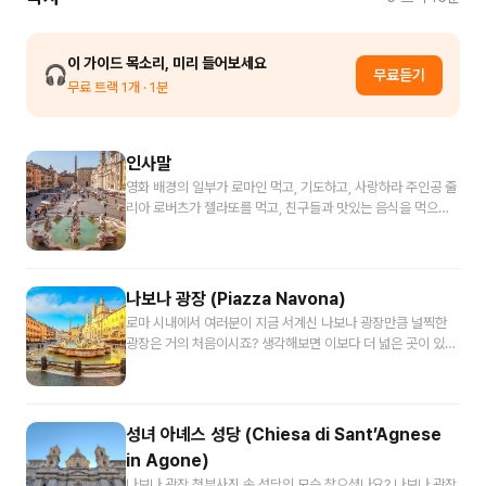
이 가이드 목소리, 미리 들어보세요
🎧
무료듣기
무료 트랙
1
개
· 1분
인사말
영화 배경의 일부가 로마인 먹고, 기도하고, 사랑하라 주인공 줄
리아 로버츠가 젤라또를 먹고, 친구들과 맛있는 음식을 먹으며
펼쳐지는 골목골목길의 풍경들의 배경이 이 나보나 광장 일대예
요. 저 역시 특히 불금에는 이 나보나 광장 뒷골목에서 와인 한
잔, 맥주 두 잔을. 또 아이쇼핑을 하고 싶을 때에는 나보나 광장
에서 천사의 성 가는 길 중 가장 예쁜 골목 Coronari 길, Via
나보나 광장 (Piazza Navona)
dei Coronari를 따라 아이쇼핑을 하기도 했어요. 나보나 광장
로마 시내에서 여러분이 지금 서계신 나보나 광장만큼 널찍한
은 언제 가도 아름답지만 주변에 지하철역이 없이 도보나 버스
광장은 거의 처음이시죠? 생각해보면 이보다 더 넓은 곳이 있긴
로만 접근 가능한 지역에 위치하고 있어요. 그래서 이왕이면 나
합니다. 바로 베드로 대광장과 대전차 경기장이요! 하지만 이 두
보나 광장 부근에 있는 판테온이나 천사의 성이 일정에 있을 때
곳은 로마 시내 중심에 있다고 하기엔 조금 무리가 있죠. 로마 시
함께 여행하시는 걸 추천하구요. 특히 이 부근에서 식사와 디저
내에서 이렇게 넓고 탁 트인 광장은 보기 드물텐데, 이 아름다운
트, 아이 쇼핑을 즐길 수 있는 시간적인 여유를 함께 가지신다면
광장의 한 가운데 중심을 잡아주고 있는 산타고녜제 인 아고네,
성녀 아녜스 성당 (Chiesa di Sant’Agnese
역사적인 여행 뿐만 아니라, 로마에서의 여유를 즐길 수 있을 거
아고네의 성녀 아그네스 성당이 위치하고 있습니다. 그리고 그
예요! 그 중에서도 꼭 들러보라고 추천하는 골목길과 젤라또 집
in Agone)
앞에는 잔 로렌초 베르니니가 설계한 4대강의 분수와 양쪽으로
은 투어 소개 페이지에 주소 링크를 공유할게요. 꼭 확인해보세
나보나 광장 첨부사진 속 성당의 모습 찾으셨나요? 나보나 광장