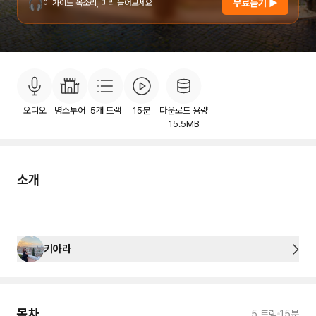
🎧
무료듣기 ▶
이 가이드 목소리, 미리 들어보세요
소개
목차
후기
이용안내
123
오디오
명소투어
5
개 트랙
15분
다운로드 용량
15.5MB
소개
키아라
목차
5
트랙
15분