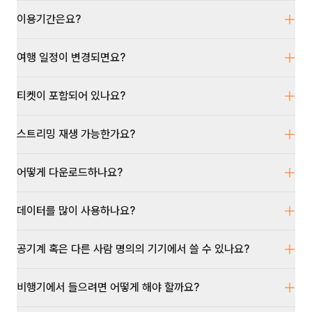
코모 델라 포르타가 설계한 분수에 베르니니가 조각 일부를 추
있을 때나 사람들이 찾았던 곳이 되었다고 해요. 그러던 것이 15
가해 지금은 무어인의 분수라는 의미에서 모로 분수라고 부르는
이용기간은요?
세기 캄피돌리오 광장에서 열리던 시장이 이 곳으로 옮겨지면서
장소, 반대편에는 마찬자지로 자코모 델라 포르타의 분수에 19
사람들의 발걸음이 몰리는 장소가 되었었는데요. 1866년 중지
세기에 장식이 추가된 넵튠 분수까지… 총 3개의 분수가 지금
되기 전까지 매년 8월 제일 더운 시기에는 일부러 분수의 배수
나보나 광장을 장식하고 있어요. 자, 이제는 자유롭게 광장을 산
여행 일정이 변경되면요?
구를 막아 물이 흘러넘치도록 하는 축제가 열렸었다고 합니다.
책하시면서 더 둘러보셔도 좋은데요. 이 광장을 빠져나갈 때에
자료 그림처럼 광장을 가득 채운 시원한 물에서 물놀이를 즐겼
는 이 곳에 숨어있는 유적지를 보여드릴 예정이니 찬찬히 넵튠
던 로마인들의 모습, 지금은 볼 수 없지만 언젠가 옛 역사를 기념
분수 쪽으로 이동하시면서 다음 챕터를 바로 재생해주셔도 좋습
티켓이 포함되어 있나요?
하면서 재연해보는 날이 있기를 기원해봅면서 다음 여행지로 떠
니다.
나겠습니다. 또 다른 투어에서 만나요!
스트리밍 재생 가능한가요?
어떻게 다운로드하나요?
데이터를 많이 사용하나요?
공기계 혹은 다른 사람 명의의 기기에서 쓸 수 있나요?
비행기에서 들으려면 어떻게 해야 할까요?