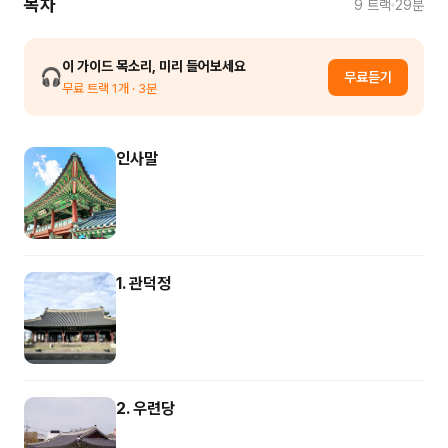
목차
9
트랙
29분
이 가이드 목소리, 미리 들어보세요
🎧
무료듣기
무료 트랙
1
개
· 3분
인사말
1. 관덕정
2. 우련당