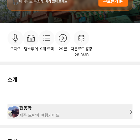
🎧
무료듣기 ▶
이 가이드 목소리, 미리 들어보세요
소개
목차
후기
이용안내
2
오디오
명소투어
9
개 트랙
29분
다운로드 용량
28.3MB
소개
현동학
제주 토박이 여행가이드