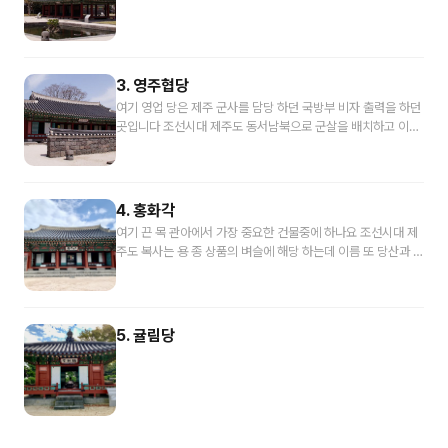
3. 영주협당
여기 영업 당은 제주 군사를 담당 하던 국방부 비자 출력을 하던
곳입니다 조선시대 제주도 동서남북으로 군살을 배치하고 이곳
의 주인을 만들었어요 군살을 관리 하던 창조론 요 총 10명 정도
됐는데 제주도 전체 대여 그들에게 급은 아마도 지금으로 치면
요 어 소령에서 중령 정도라고 생각하면 될 거예요 이 곳은 요기
군 관들이 모여서 군무 하던 곳이라고 보시면 될 겁니다 자 이제
4. 홍화각
차이는요 홍화 각으로 가 보도록 하겠습니다
여기 끈 목 관아에서 가장 중요한 건물중에 하나요 조선시대 제
주도 복사는 용 종 상품의 벼슬에 해당 하는데 이름 또 당산과 그
리고 학원으로 나눠 진다고 합니다 보통 목사는 요즘 학원인데
제주도에 부임한 목사 가는 용 당 상관에 보내 준다고 하네요 왜
냐면 제주도는요 거리가 멀어서 절도 달을 보내기가 좀 힘들 었
기 때문이죠 그러니까 내 행정쪽으로 목사 역할을 하면서도 군
5. 귤림당
인으로서 절제 싸 역할도 병행 했다고 보시면 되는 겁니다 여기
는 목사 겨 절 제사가 직무를 보다 지금의 국방부 같은 곳이 바로
여기입니다 그러니까 군사적으로 가자