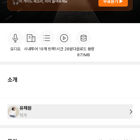
🎧
무료듣기 ▶
이 가이드 목소리, 미리 들어보세요
소개
목차
후기
이용안내
15
오디오
시내투어
19
개 트랙
1시간 28분
다운로드 용량
87.1MB
소개
유채원
작가