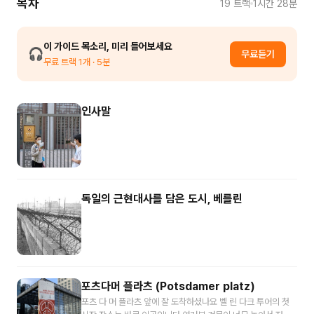
목차
19
트랙
1시간 28분
이 가이드 목소리, 미리 들어보세요
🎧
무료듣기
무료 트랙
1
개
· 5분
인사말
독일의 근현대사를 담은 도시, 베를린
포츠다머 플라츠 (Potsdamer platz)
포츠 다 머 플라츠 앞에 잘 도착하셨나요 벨 린 다크 투어의 첫