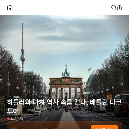
히틀러와 나치 역사 속을 걷다, 베를린 다크
투어
(
15
)
4.3