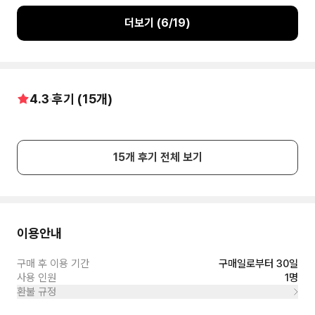
서 레스토랑을 운영하며 와인 판매로 부과된 로렌츠 알아 들으
으로
니 1907년 카이저 빌헬름 2세에게 브란덴부르크 문 옆에 고급
더보기 (
6
/
19
)
호텔을 지을 수 있도록 설득해서 지어졌어요 이후 베를린의 역
사는 호텔 아들놈과 뗄 수 없이 연결 됐는데요 아들 론의 이차 세
계대전에서 거의 다치지 않고 살아 남았지만 1945년 5월에 안
타깝게도 호텔의 전설적인 와인 저장고를 약탈 하려는 러시아
군인들의 불타 버렸어요 최대 1백만명을 수용할 수 있다고 소문
4.3
후기 (
이
15
개)
15
개 후기 전체 보기
이용안내
구매 후 이용 기간
구매일로부터 30일
사용 인원
1명
환불 규정