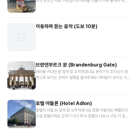
시작 장소는 바로 이곳입니다 여러분 건물이 너무 높아서 저절
로 시선이 위로가 저 하지만 거꾸로 바닥을 한번 봐주세요 포차
마 플라츠 거리의 바닥에는 돌로 표시된 선이 있어요 화면 속 사
진을 보고 찾아보세요 되지 않나요 보쌈은 플라 트를 가로지르
는이서는 예배를 린 장벽을 따라 그린 선 이용과 거의 이곳에는
이동하며 듣는 음악 (도보 10분)
베를린 장벽이 있었고 장벽 붕괴 후에 재개발이 되어서 지금의
모습을 갖추게 되었어요 그리고 베를린 장벽이 있던 곳에는 그
대로 장병 몇개를 세워 기념을 하고 있습니다 선 위해 있는 베를
린장벽 보이시죠 그런데 뭔가 붙어 있죠 가까이서 보시면 많은
사람들이 껌을 붙여 놨어요 중요한 역사 유적에 껌을 붙이는 건
칭찬한 만한 행동은 아니죠 마치 독일을 갈라 놓았던 45년의 역
브란덴부르크 문 (Brandenburg Gate)
사가 불만스러워
여러분 커다란 문 앞에 잘 도착하셨나요 분위기의 조각상이 정
면으로 보이는 곳에서 설명을 들어주세요 여러분이 보이는 이분
은 베를린에서 어쩌면 가장 유명한 장소인 브란덴부르크 문입니
다 독일에 관련된 뉴스를 보면 항상 등장하는 분위기도에서 한
번쯤은 보셨을 거에요 브란덴부르크 문은 분단 시절 동서 베를
린의 경기였던 곳으로 분단 독일의 상징이면서 동시에 통일의
호텔 아들론 (Hotel Adlon)
상징이기도 한 부분이라고 할 수 있어요 먼저 브란덴부르크 문
호텔의 아들 눈 앞에 잘 도착하셨나요 호텔 아들러는 베를린의
의 전체적인 모습을 볼까요 문 높이는 약 20미터 가로 폭은 65
고급 호텔이에요 갑자기 다크 투어 호텔이 나오냐 구요 이 호텔
미터 정도 됩니다 그리고 12개의 도리스식 기둥이 상부를 받치
도 세계 1차 대전의 베른 역사를 간직한 곳이고 동선을 따라 지
고 있고 다섯개의 통로가 있어요 그런데 보시면 다섯개 통로 중
나가면서 있는 건물이라 잠시 얘기 해 드리려구요 먼저 이 호텔
가운데 통로가 다른 통로에 비해서 좀 넓은 편이죠 일부러 이렇
이 어떻게 만들어졌는지 알려 드릴게요 호텔 아들러는 베를린에
게 만든걸까요 잠시 브란덴부르크 문을 등지고 서 밝혀 우리 앞