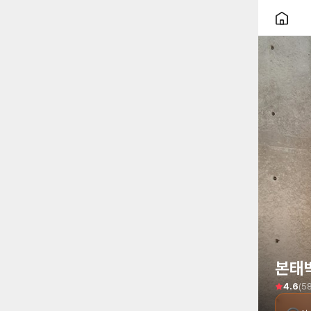
본태박
(
5
4.6