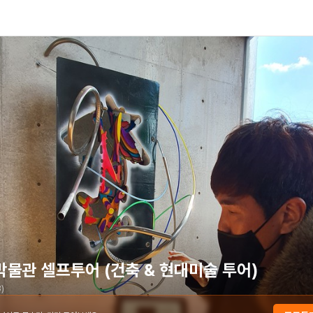
물관 셀프투어 (건축 & 현대미술 투어)
8
)