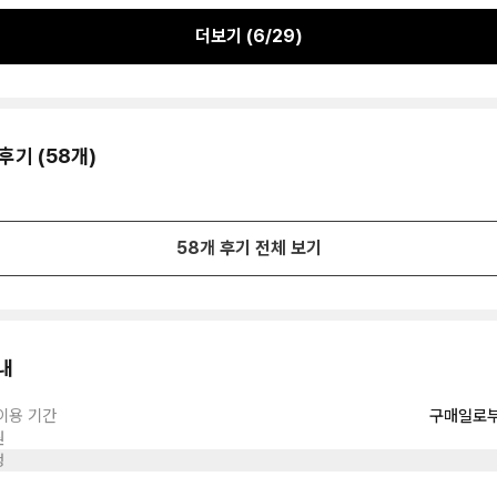
더보기 (
6
/
29
)
후기 (
58
개)
58
개 후기 전체 보기
내
이용 기간
구매일로부
원
정