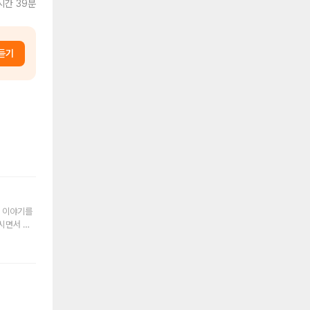
시간 39분
듣기
인 이야기를
보시면서 들