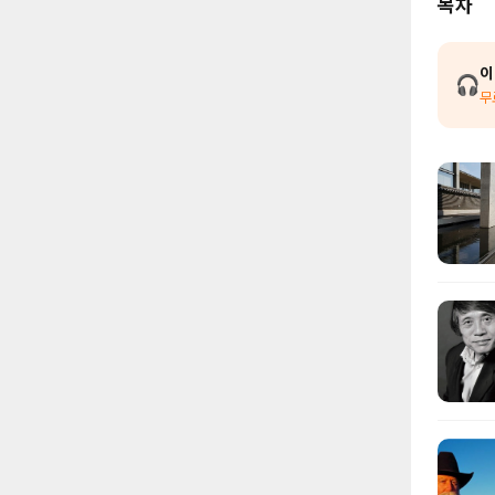
목차
이
🎧
무