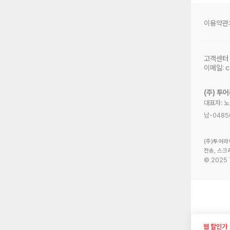
이용약관
고객센터
이메일:
c
(주) 투
대표자: 
남-0485
(주)투어라
전송, 스크
©
2025
웹 할인가