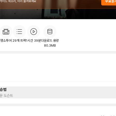
무료듣
 가이드 목소리, 미리 들어보세요
개
목차
후기
이
58
명소투어
29
개 트랙
1시간 39분
다운로드 용량
80.3MB
승범
문 도슨트