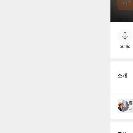
🎧
이
소
오디오
소개
염
전