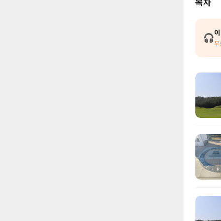
목차
이
🎧
무