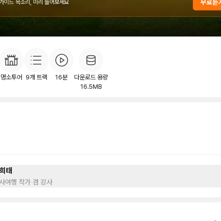
무료듣
 가이드 목소리, 미리 들어보세요
개
목차
후기
이
2
명소투어
9
개 트랙
16분
다운로드 용량
16.5MB
희태
사여행 작가 겸 강사