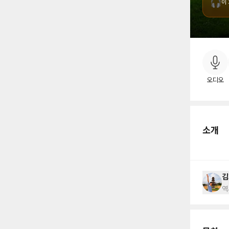
🎧
이
소
오디오
소개
김
역