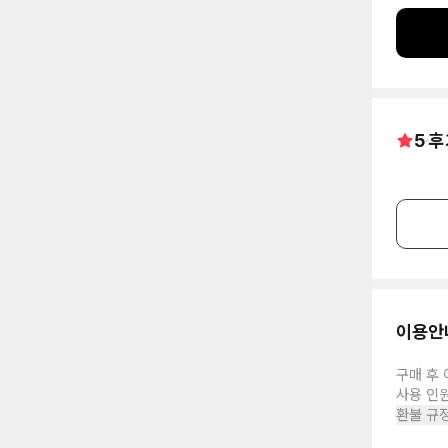
5
후
이용안
구매 후 
사용 인
환불 규