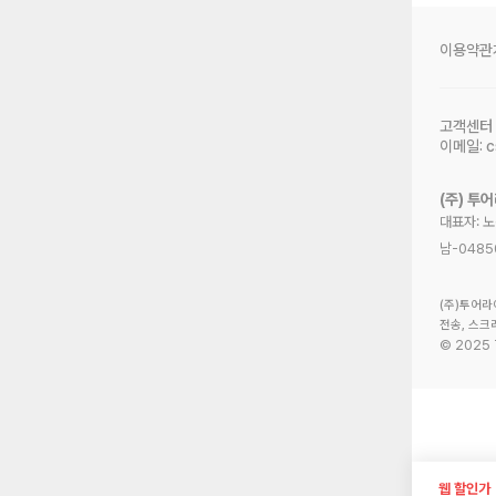
이용약관
고객센터
이메일:
c
(주) 투
대표자: 
남-0485
(주)투어라
전송, 스크
©
2025
웹 할인가