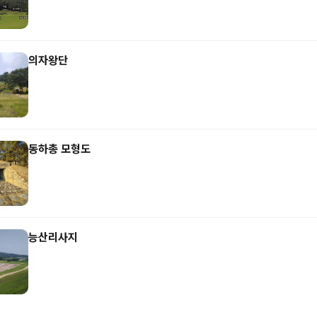
의자왕단
동하총 모형도
능산리사지