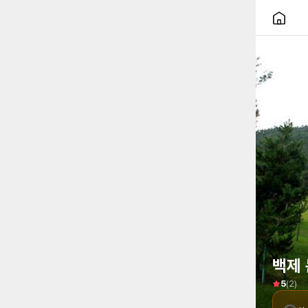
백제 
(
2
)
5