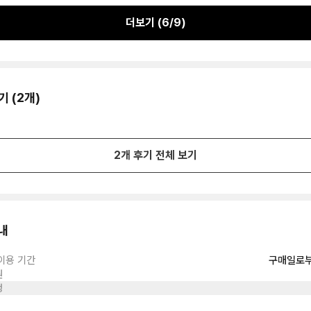
더보기 (
6
/
9
)
기 (
2
개)
2
개 후기 전체 보기
내
이용 기간
구매일로부
원
정