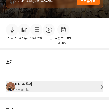
🎧
무료듣기 ▶
이 가이드 목소리, 미리 들어보세요
소개
목차
후기
이용안내
208
오디오
명소투어
16
개 트랙
33분
다운로드 용량
31.5MB
소개
티미 & 루이
스토리텔러