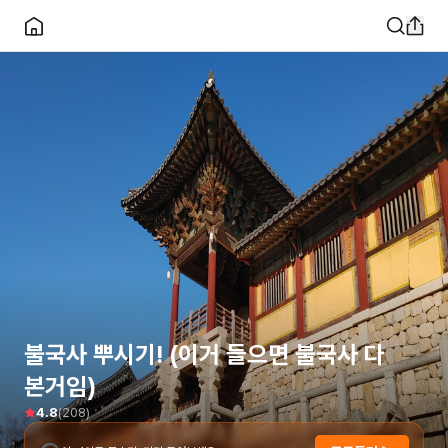
불국사 뿌시기! (이거 들으면 불국사 다
본거임)
(
208
)
4.8