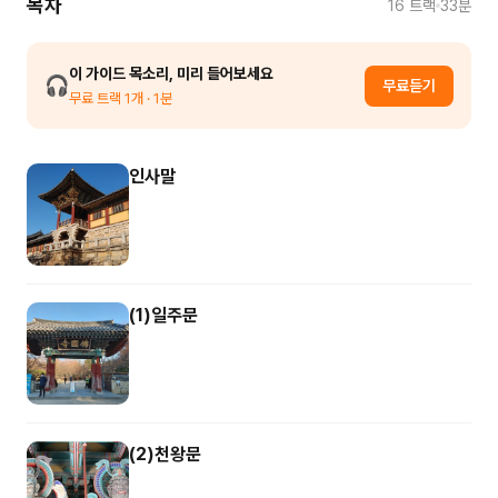
목차
16
트랙
33분
이 가이드 목소리, 미리 들어보세요
🎧
무료듣기
무료 트랙
1
개
· 1분
인사말
(1)일주문
(2)천왕문