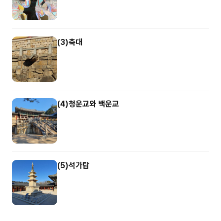
(3)축대
(4)청운교와 백운교
(5)석가탑