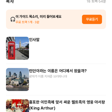
목차
18
트랙
54분
이 가이드 목소리, 미리 들어보세요
🎧
무료듣기
무료 트랙
1
개
· 3분
인사말
런던이라는 이름은 어디에서 왔을까?
로마가 이름 지어준 브리타니아
흉포한 이민족에 맞서 싸운 켈트족의 영웅 아서왕
(King Arthur)