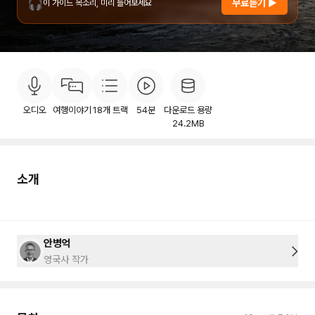
🎧
무료듣기 ▶
이 가이드 목소리, 미리 들어보세요
소개
목차
후기
이용안내
11
오디오
여행이야기
18
개 트랙
54분
다운로드 용량
24.2MB
소개
안병억
영국사 작가