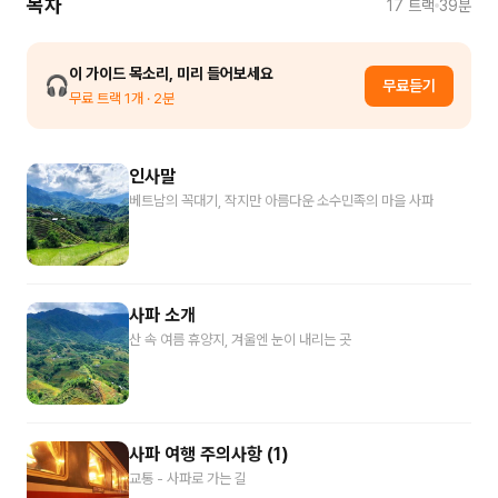
목차
17
트랙
39분
이 가이드 목소리, 미리 들어보세요
🎧
무료듣기
무료 트랙
1
개
· 2분
인사말
베트남의 꼭대기, 작지만 아름다운 소수민족의 마을 사파
사파 소개
산 속 여름 휴양지, 겨울엔 눈이 내리는 곳
사파 여행 주의사항 (1)
교통 - 사파로 가는 길