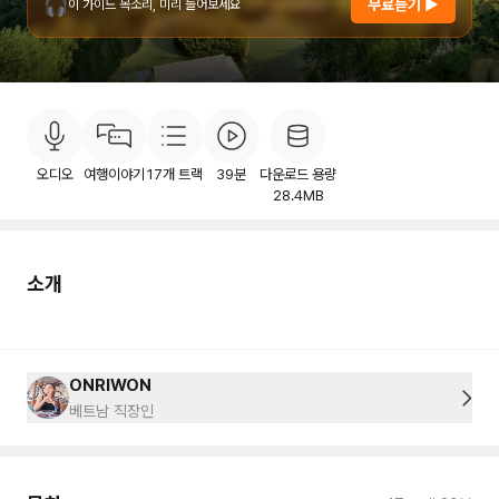
🎧
무료듣기 ▶
이 가이드 목소리, 미리 들어보세요
소개
목차
후기
이용안내
1
오디오
여행이야기
17
개 트랙
39분
다운로드 용량
28.4MB
소개
ONRIWON
베트남 직장인