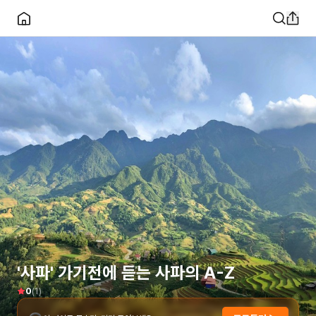
'사파' 가기전에 듣는 사파의 A-Z
(
1
)
0