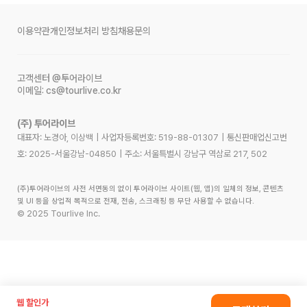
이용약관
개인정보처리 방침
채용문의
고객센터
@투어라이브
이메일:
cs@tourlive.co.kr
(주) 투어라이브
대표자: 노경아, 이상백
|
사업자등록번호:
519-88-01307
|
통신판매업신고번
호:
2025-서울강남-04850
|
주소:
서울특별시 강남구 역삼로 217, 502
(주)투어라이브의 사전 서면동의 없이 투어라이브 사이트(웹, 앱)의 일체의 정보, 콘텐츠
및 UI 등을 상업적 목적으로 전재, 전송, 스크래핑 등 무단 사용할 수 없습니다.
©
2025
Tourlive Inc.
웹 할인가