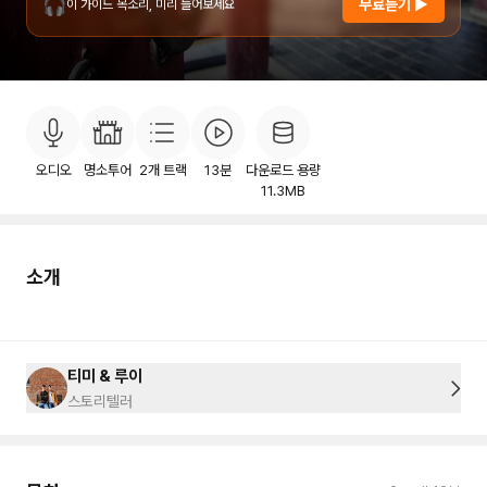
🎧
무료듣기 ▶
이 가이드 목소리, 미리 들어보세요
소개
목차
후기
이용안내
2
오디오
명소투어
2
개 트랙
13분
다운로드 용량
11.3MB
소개
티미 & 루이
스토리텔러