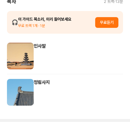
목차
2
트랙
13분
이 가이드 목소리, 미리 들어보세요
🎧
무료듣기
무료 트랙
1
개
· 1분
인사말
정림사지