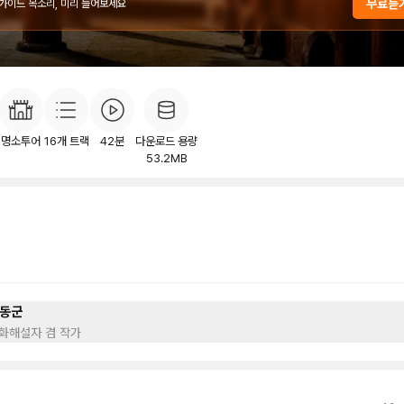
무료듣
 가이드 목소리, 미리 들어보세요
개
목차
후기
이
5
명소투어
16
개 트랙
42분
다운로드 용량
53.2MB
동군
화해설자 겸 작가