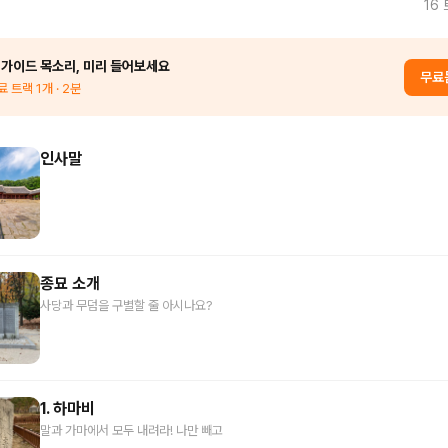
16
 가이드 목소리, 미리 들어보세요
무료
료 트랙
1
개
· 2분
인사말
종묘 소개
사당과 무덤을 구별할 줄 아시나요?
1. 하마비
말과 가마에서 모두 내려라! 나만 빼고