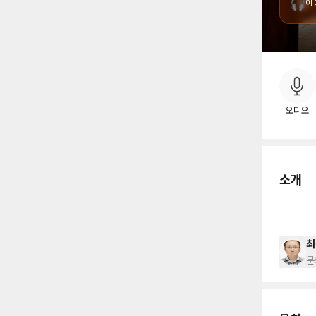
🎧
이
소
오디오
소개
최
문