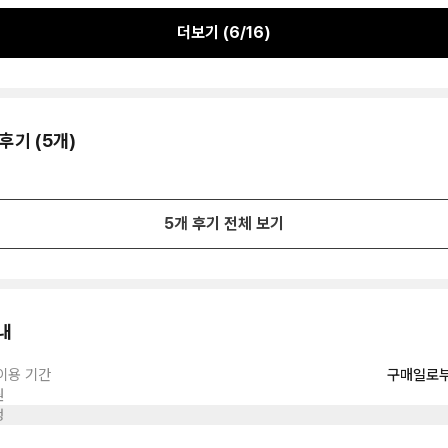
더보기 (
6
/
16
)
후기 (
5
개)
5
개 후기 전체 보기
내
이용 기간
구매일로부
원
정