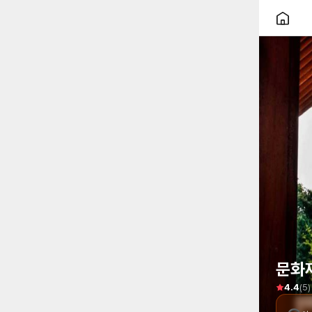
문화
(
5
)
4.4