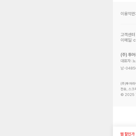
이용약관
고객센터
이메일:
c
(주) 투
대표자: 
남-0485
(주)투어라
전송, 스크
©
2025
웹 할인가