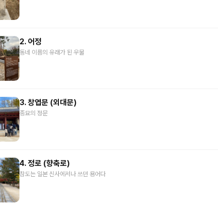
2. 어정
동네 이름의 유래가 된 우물
3. 창엽문 (외대문)
종묘의 정문
4. 정로 (향축로)
참도는 일본 신사에서나 쓰던 용어다