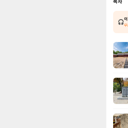
목차
이
🎧
무