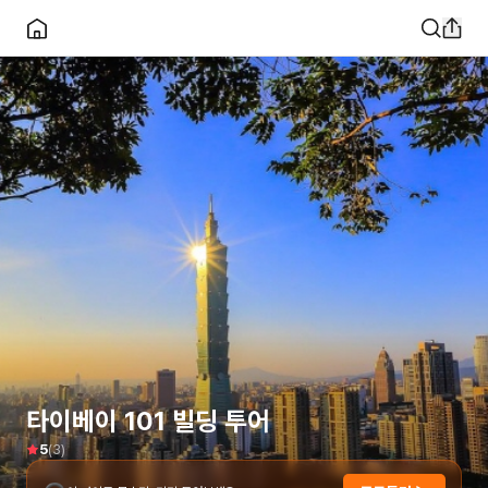
타이베이 101 빌딩 투어
(
3
)
5