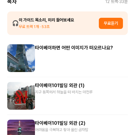
목차
12
트랙
33분
이 가이드 목소리, 미리 들어보세요
🎧
무료듣기
무료 트랙
1
개
· 53초
타이베이하면 어떤 이미지가 떠오르나요?
타이베이101빌딩 외관 (1)
지구 동쪽에서 하늘을 떠 바치는 마천루
타이베이101빌딩 외관 (2)
어려움을 극복하고 쌓아 올린 금자탑