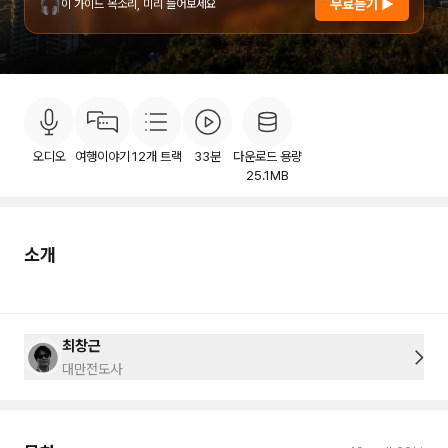
🎧
무료듣기 ▶
이 가이드 목소리, 미리 들어보세요
소개
목차
후기
이용안내
3
오디오
여행이야기
12
개 트랙
33분
다운로드 용량
25.1MB
소개
최창근
대만전도사