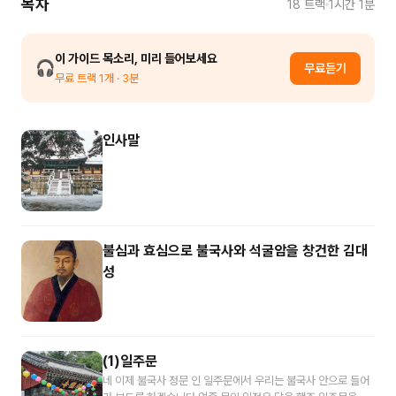
목차
18
트랙
1시간 1분
이 가이드 목소리, 미리 들어보세요
🎧
무료듣기
무료 트랙
1
개
· 3분
인사말
불심과 효심으로 불국사와 석굴암을 창건한 김대
성
(1)일주문
네 이제 불국사 정문 인 일주문에서 우리는 불국사 안으로 들어