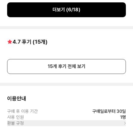
가 쏠려 있는 문이다 그런 의미를 담고 있습니다 아 임진왜란중
에 1593년에 애플에 탔죠 그래서 이 건물은 1781년에 다시 세
더보기 (
6
/
18
)
웠다 고 합니다 어 이것을 지나서 이제 본격적으로 불 국정 토로
들어갈 수 가 있습니다 자하문에서 오른쪽을 한번 보니까 도쿄
나온 건물
4.7
후기 (
15
개)
15
개 후기 전체 보기
이용안내
구매 후 이용 기간
구매일로부터 30일
사용 인원
1명
환불 규정