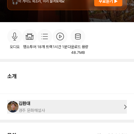
🎧
무료듣기 ▶
이 가이드 목소리, 미리 들어보세요
소개
목차
후기
이용안내
15
오디오
명소투어
18
개 트랙
1시간 1분
다운로드 용량
48.7MB
소개
김환대
경주 문화해설사