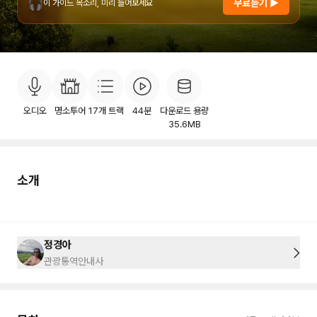
🎧
무료듣기 ▶
이 가이드 목소리, 미리 들어보세요
소개
목차
후기
이용안내
5
오디오
명소투어
17
개 트랙
44분
다운로드 용량
35.6MB
소개
정경아
관광통역안내사