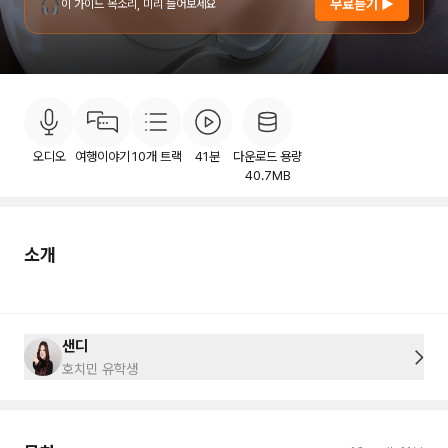
🎧
무료듣기 ▶
이 가이드 목소리, 미리 들어보세요
소개
목차
후기
이용안내
4
오디오
여행이야기
10
개 트랙
41분
다운로드 용량
40.7MB
소개
샌디
호치민 유학생