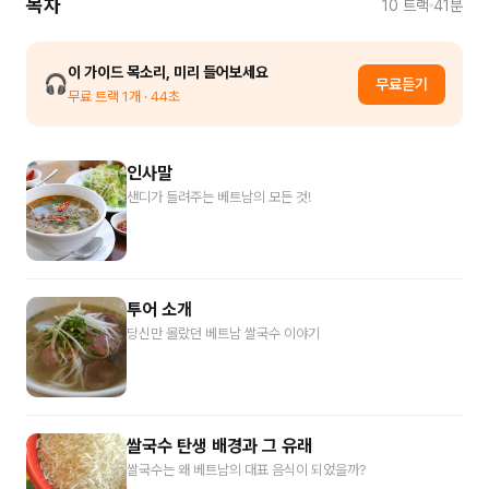
목차
10
트랙
41분
이 가이드 목소리, 미리 들어보세요
🎧
무료듣기
무료 트랙
1
개
· 44초
인사말
샌디가 들려주는 베트남의 모든 것!
투어 소개
당신만 몰랐던 베트남 쌀국수 이야기
쌀국수 탄생 배경과 그 유래
쌀국수는 왜 베트남의 대표 음식이 되었을까?