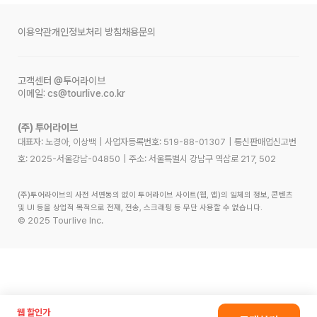
이용약관
개인정보처리 방침
채용문의
고객센터
@투어라이브
이메일:
cs@tourlive.co.kr
(주) 투어라이브
대표자: 노경아, 이상백
|
사업자등록번호:
519-88-01307
|
통신판매업신고번
호:
2025-서울강남-04850
|
주소:
서울특별시 강남구 역삼로 217, 502
(주)투어라이브의 사전 서면동의 없이 투어라이브 사이트(웹, 앱)의 일체의 정보, 콘텐츠
및 UI 등을 상업적 목적으로 전재, 전송, 스크래핑 등 무단 사용할 수 없습니다.
©
2025
Tourlive Inc.
웹 할인가