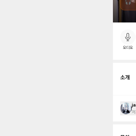
🎧
이
소
오디오
소개
ja
저