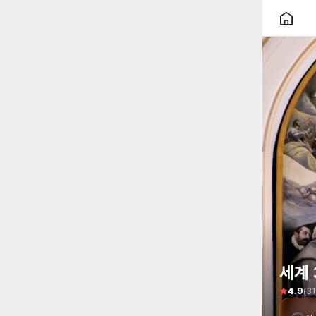
세계 
(
31
4.9