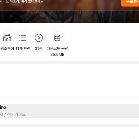
무료듣
 가이드 목소리, 미리 들어보세요
개
목차
후기
이
31
명소투어
11
개 트랙
31분
다운로드 용량
25.9MB
iro
자 / 현지가이드