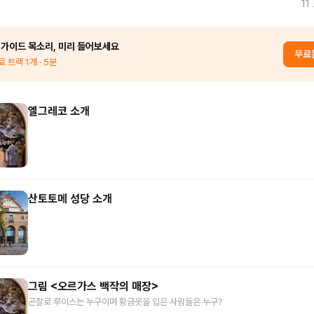
11
 가이드 목소리, 미리 들어보세요
무료
료 트랙
1
개
· 5분
엘그레코 소개
산토토메 성당 소개
그림 <오르가스 백작의 매장>
곤잘로 루이스는 누구이며 황금옷을 입은 사람들은 누구?