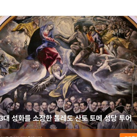
3대 성화를 소장한 톨레도 산토 토메 성당 투어
)