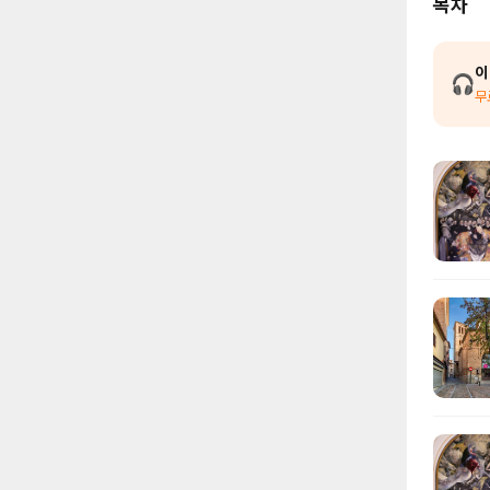
목차
이
🎧
무