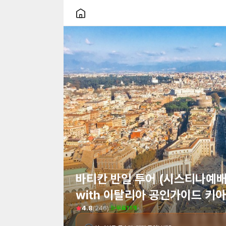
가이드 없이 즐기는
편리한 셀프투어
투어라이브앱에서 여행 맛집지도를 받아보세요
바티칸 반일 투어 (시스티나예
앱 다운로드
with 이탈리아 공인가이드 키
(
246
)
4.8
▷무료11개