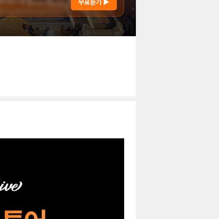
무료듣기 ▶
후기
이용안내
246