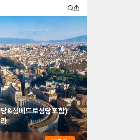
배당&성베드로성당포함)
아라