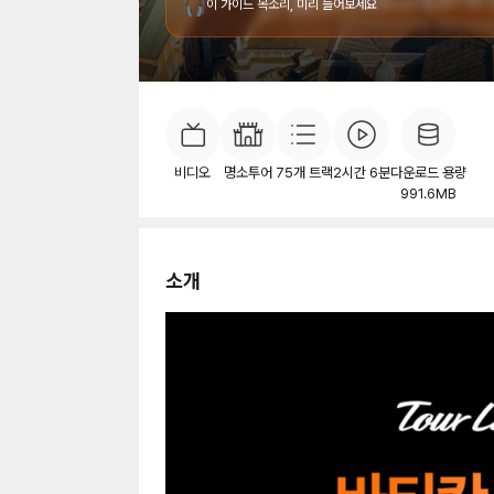
🎧
이 가이드 목소리, 미리 들어보세요
소개
목차
비디오
명소투어
75
개 트랙
2시간 6분
다운로드 용량
991.6MB
소개