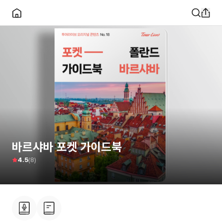
바르샤바 포켓 가이드북
(
8
)
4.5
소개
후기
이용안내
8