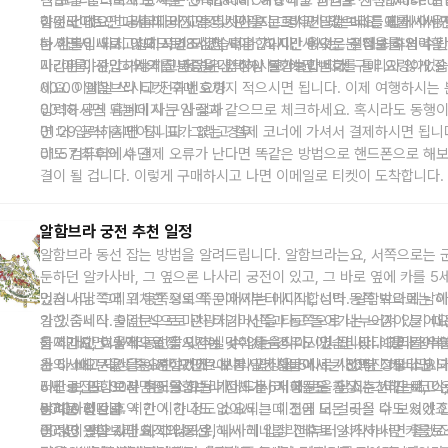
택합니다. 그리고 날짜를 선택합니다. 여행하실 인원을 선택합니다. 
간 표를 둘러보세요. 혹은 Granada Card 라고 파리로 치면 Museum
하이라이트인 나사리 궁전 입장 시간을 고르시면 되는데요. 표를 사시
같은 건데요. 그라나다의 교통 및 관광지 그리고 알함브라를 함께 이용
이것도 없으면 공홈에 마지막 티켓이 뜨는 경우가 있으니 들어가셔서 
나 환불이 되지 않으므로 조심하셔야 합니다. 사시는 분 정보를 입력할
는 카드입니다. 이때 꼭 48시간, 혹은 72시간 용으로 구입을 하셔야 됩
하시면서 새로고침하시면 되겠습니다. 하지만 이것은 절대 최후의 수
다. 이름, 성, 그 외의 신분증을 선택하시고 여권 번호를 틀리지 않게 
시간은 야간만 가능하고 정원은 입장이 불가능합니다.
미리미리 구입하시기를 바랍니다. 이상 알함브라 티켓 구매 요령이었
세요.
00:00 알함브라 티켓 구매 요령
이메일 쓰시고 전화번호까지 적으시면 됩니다. 이제 여행하시는 
입력하시면 되는데 사는 사람과 같으므로 체크하세요. 혹시라도 동행이
00:18 공식 홈페이지 구입 절차
면 더 입력하시면 됩니다. 그리고 결제 코너에 가셔서 결제하시면 됩니
01:29 공식 홈페이지 표가 없는 경우
라도 컴퓨터에서 결제 오류가 난다면 똑같은 방법으로 핸드폰으로 해보
01:57 최후의 수단
결이 될 겁니다. 이렇게 구매하시고 나면 이메일로 티켓이 도착합니다.
해 두시면 됩니다.
알함브라 궁전 추천 일정
알함브라 동선 잡는 방법을 알려드립니다. 알함브라는요, 서쪽으로는 
둔하던 알카사바, 그 옆으론 나사리 궁전이 있고, 그 바로 옆에 카를 5
있습니다. 그리고 동쪽으로 쭉 이어지는 메디나, 성벽 동쪽 밖으로는 
먼저 서남쪽에 위치한 정의의 문에서부터 시작합니다. 알함브라에 남아
가 있습니다. 이런 식으로 관광지가 서쪽과 동쪽으로 나누어져 있기 때
일한 중세식 출입문으로 마치 타임머신을 타고 들어가는 느낌이 들어요
을 최대한 효율적으로 잡으시는 것이 좋습니다. 아니면 왔다 갔다 왕복
들어가시면 나사리 입장 시간에 맞춰서 움직이시면 됩니다. 그러기 위해
하지만요, 이렇게 동선을 맞추실 수 없는 경우도 있습니다.
예를 들어 
운 다 빼고 막상 중요한 포인트에 가시면 힘들어서 기진맥진 해버리시거
소의 소요 시간을 아셔야겠죠?
가 6시에 문을 닫는 동절기에 나사리 입장을 5시로 사셨다 그렇다면 
보통 알카사바에서는 30분 정도 소요
러므로, 알함브라 투어를 하는 가이드들, 저희들도 가장 추천하는 코스
5세 궁전도 30분 정도 소요됩니다. 나사리 궁전은 줄 서는 시간 빼고 
시간 보고 나오시면은 알함브라 전체가 6시에 문을 닫죠. 그러므로, 이
리려고 합니다.
광하는 시간만 약 한 시간 정도 소요되는데 조금 더 걸리실 수도 있겠죠
는 나사리 이후 시간이 하나도 없어서 그 이전에 모든 곳을 다 보셔야 합
00:00 인트로
좀 많이 찍으시면요. 그러므로, 나사리 입장 전후로 알카사바랑 카를로스
러려면 왔다 갔다 하지 않기 위해서 헤네랄리페부터 시작하시면 좋겠죠.
00:43 알함브라 최적의 동선