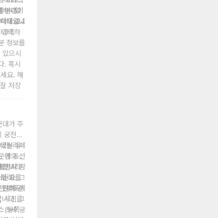
알함브라의
 Pass
면 변경이
할 수 있
계속 대기
 차례입니
니다. 24
단이므로
잘 입력하
습니다.
분 정보를
 있으시
다. 혹시
세요. 해
 잘 저장
군대가 주
세 궁전이
헤네랄리페
있는 유
문에 동선
. 안으로
하면서 기
선 각 장
알함브라
든요. 그
나사리 한
되고 카를
, 알려드
온전히 관
런 경우에
, 사진을
니다. 그
 5세 궁
 (동쪽