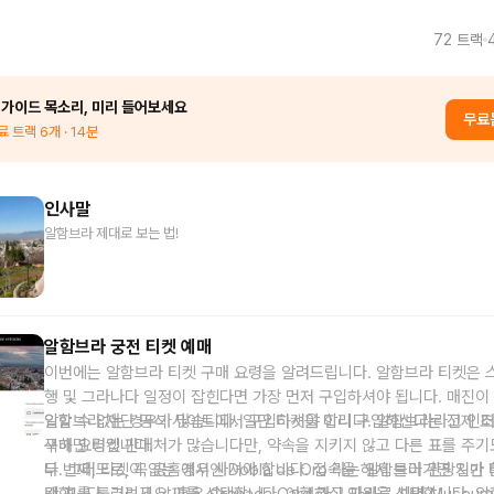
72
트랙
 가이드 목소리, 미리 들어보세요
무료
료 트랙
6
개
· 14분
인사말
알함브라 제대로 보는 법!
알함브라 궁전 티켓 예매
이번에는 알함브라 티켓 구매 요령을 알려드립니다. 알함브라 티켓은 
행 및 그라나다 일정이 잡힌다면 가장 먼저 구입하셔야 됩니다. 매진이
입할 수 없는 경우가 많습니다. 일단 티켓을 미리 구입하신다는 전제 
알함브라 재단 공식 사이트에서 구입하셔야 합니다. 알함브라라고 인터
구매 요령입니다.
색하면 티켓 판매처가 많습니다만, 약속을 지키지 않고 다른 표를 주기
다. 그러므로, 꼭 공홈에서 사셔야 합니다. 접속을 해서 들어가면 일반 
두 번째, 티켓이 없는 경우엔 Dobla de Oro 라는 알함브라 관광지가