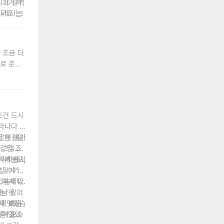
, 거기서
리고 성벽
되죠. 그
이러시는
라를 내려
를 매칭시
대되시죠?
에 도착합
 되겠습
는 게 아
 조금 더
다.
그리고
대로 준비
쉬다가 나
 벽을 건
들어가시면
오잖아요.
 가장 재
가 나오셔
는 경우에
겠습니다.
를 어플로
조건 드시
 합니다.
 및 추천
라나다 시
에 넣었다
건 해결을
같은 데가
다.
 그렇죠.
 장점 중
 세 가지
드위치를
리카는요,
실 수가
그맣게 간
있습니다.
이게 1
 수가 있
되나 싶어
는 못 먹
게 맛있습
러다 보니
렇기 때문
 좀 맛있
 나올 수
챙겨 오시