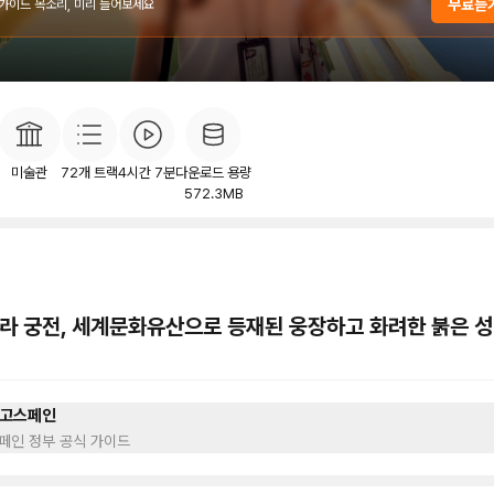
무료듣
 가이드 목소리, 미리 들어보세요
개
목차
후기
이
371
미술관
72
개 트랙
4시간 7분
다운로드 용량
572.3MB
라 궁전, 세계문화유산으로 등재된 웅장하고 화려한 붉은 성
고스페인
페인 정부 공식 가이드