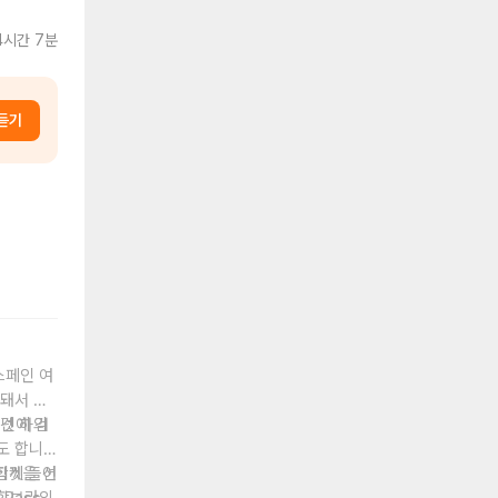
4시간 7분
듣기
스페인 여
 돼서 구
조건 하의
넷에 검
도 합니
티켓을 선
 함께 들어