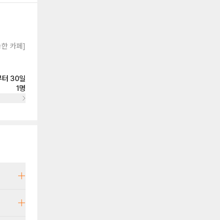
능한 카페]
터 30일
1명