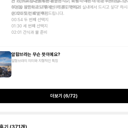
는 거 먹고 싶다 하시는 분들은 여기 호텔 아메리카 적극 추천드립니다.
가 있습니다. 그런 부분 감안하시고, 비용이 다른 데 조금 비싸겠죠. 근
는 거, 적극 추천드립니다.
부분들 감안하고도 '좀 분위기 좋고 편하게 실내에서 드시고 싶다'
00:00 알함브라 내부에는 식당이 적어요
하시
은 파라도르 호텔 추천드립니다.
00:26 첫 번째 선택지
00:54 두 번째 선택지
01:30 세 번째 선택지
02:01 간식과 물 준비
알함브라는 무슨 뜻이에요?
알함브라의 의미와 지형적인 특징
더보기 (
6
/
72
)
후기 (
371
개)