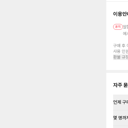
이용안
알
공지
에
구매 후 
사용 인
환불 규
자주 묻
언제 구
몇 명까