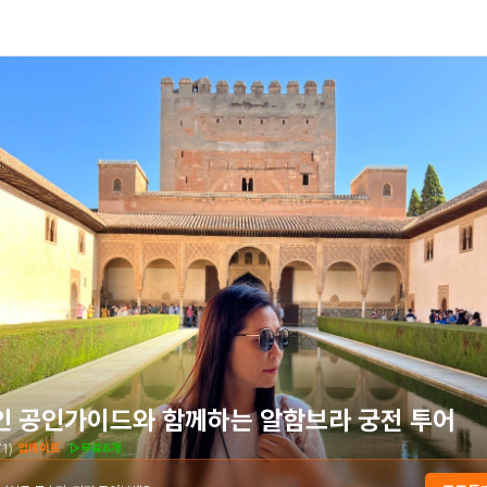
인 공인가이드와 함께하는 알함브라 궁전 투어
71
)
업데이트
▷무료6개