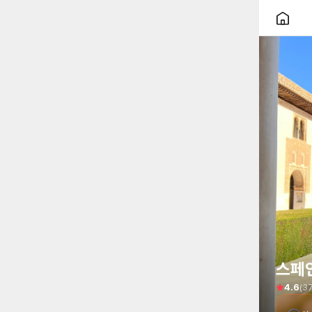
스페
(
3
4.6