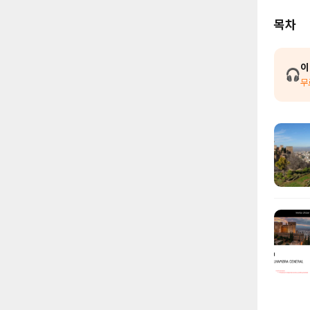
목차
이
🎧
무