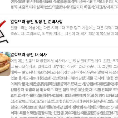
전을 보신 뒤 헤네랄리페로 가시면 좋습니다. 나사리를 다 보고 나왔다
밖에서부터) 시작 포인트는 매표소로 오셔서 정문으로 들어갑니다. 그
01:53 헤네랄리페에서부터 시작하는 동선
동쪽 밖으로 나가실 때는 탑의 길로 가셔도 되고 메디나의 길로 가셔도 
과 헤네랄리페가 갈라지는 지점에서 헤네랄리페 쪽을 먼저 감상하죠. 
리고 완벽한 물의 향연의 시발점이 된 헤네랄리페에서 저 멀리 알함브
분들은 각 관광지 포인트에 있는 명판을 잘 확인하셔서 리스트의 번호
다보며 감동을 마무리하시면 정말 좋습니다. 어때요? 듣기만 해도 기
키시면 됩니다. 자 그리고 한 바퀴를 쫙 돌고 나오시면 다시 성벽 입구
알함브라 궁전 입장 전 준비사항
이렇게 다 보신 경우에는 정문으로 나가셔서 여러 교통편을 이용하시면
니다. 여기서부터 메디나길로 들어가십니다. 마찬가지로 순서대로 가시
알함브라는 여름에는 다른 지역보다 조금 덥고 겨울에는 다른 지역보다
니다.
니니까 각 관광지 포인트에 있는 명판 번호를 찾아서 들어주시면 됩니
춥습니다. 그러므로, 외부에 계시는 시간이 꽤 되기 때문에 복장을 제
메디나를 거쳐서 카를로스 5세 궁전에 오시면 화장실 한 번 들르고 좀 
하셔야 되겠습니다. 또한 배낭을 가지고 나사리 궁전 안으로 들어가시면
사리 궁전 입장 전에 알카사바, 카를로스 5세를 둘러보고 나사리를 
드릴까 봐 앞으로 메고 다니라고 하거든요. 그럼 사진도 예쁘게 안 나
되죠.
명판 번호를 찾는 번거로움은 있지만 나사리 입장 시간에 맞춰서
그러므로, 카를로스 5세 궁전 앞에 화장실 건물에 맡기고 들어가셨다
미있고 효율적으로 다니실 수 있는 또 다른 방법이죠. 자, 이렇게 하시
알함브라 궁전 내 식사
서 찾으셔도 좋습니다. 될 수 있으면 가방은 가볍게 하고 다니셔야 좋
는요. 정의의 문으로 나가시면 됩니다. 거기에서 버스를 타시거나 택시
이번에는 알함브라 궁전에서 식사하시는 방법 알려드릴게요. 일단, 무
많이 걸으시기 때문에요. 그리고 신분증, 즉 여권이죠. 필히 가져오셔야
불러서 타시거나 아니면 걸어 내려가시면 됩니다. 이상 코스 잡는 요령
고 올라오십시오. 알함브라 내부에는 식당이 별로 없습니다. 그런데 그
티켓을 사실 때 입력하셨던 신분증이 티켓 역할을 하기 때문이죠. 가방
코스를 알려드렸습니다.
내에는 맛있는 집이 많잖아요. 그러니까 시간이 되시면은 밑에서 무조
첫째는 알카사바라고 하는 나사리 궁전 들어가는 입구 옆에 넓은 광장 
가 빼시기 좋은 곳에 넣어두시되 분실하지 않도록 조심하셔야 되겠습니
하고 올라오시는데 중요한 거, 인생이 그렇게 마음대로 편하게 되냐, 안
있는데, 거기서 커피라든지 간단한 샌드위치 같은 거를 팝니다. 요즘의
그래서 인제 식사를 못하고 일단 올라오셨어. 그럼 어떻게 하셔야 되냐?
의 하나는요, 일단 저렴하다. 그리고 또 하나는 거기서 커피라든지 샌
그리고 두 번째는요, 호텔 아메리카에서 드시는 방법입니다.
호텔 아메
선택권이 있습니다.
사가지고 알바이신 언덕이 보이는 전망 좋은 통 난간에 앉아 가지고 드
카를로스 궁전에서 파라도르 호텔 쪽으로 이동을 하다 보면 왼쪽에 조
있어요. 대신 날 더울 때는 좀 힘듭니다. 암튼 여기 우물 카페테리아가 
판이 하나가 붙어있는 데가 있는데, 호텔 아메리카라고 써 있어요. 근데 
그리고 세 번째는 파라도르 호텔입니다. 당연히 아침 점심 간식 다 드실
성급 호텔이에요, 1성급 호텔. 1성급 호텔이니까 뭐 어디 여인숙 정도 
고 정갈하고 음식도 고급스럽고 좋습니다. 근데 문제는요, 사람 많을 때
가지고 사람들이 그냥 다 지나쳐요. 근데 샌드위치 하나만 먹어도 겁나
어요. 이 파라도르 호텔 직원들이 서비스가 빠르지가 못하거든요? 그
참 그리고 알함브라 투어를 하시면 한 세 시간이 넘게 걸리거든요. 그
니다. 서비스도 불친절하고, 그런데 맛있어. 그래서 혹시, 나는 좀 여기
까 저녁 쯤 가가지고 커피 시키면요, 그 다음날 아침에 모닝커피 드시고
에 뭐 투론이라든지, 아니면 간단한 에너지바나 물 같은 거 요런 간식 