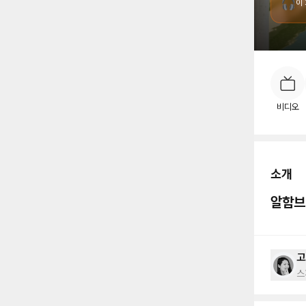
🎧
이
소
비디오
소개
알함브
고
스