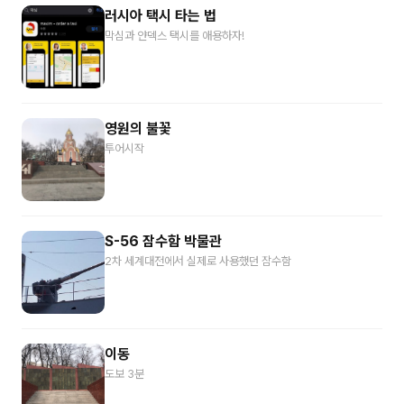
러시아 택시 타는 법
막심과 얀덱스 택시를 애용하자!
영원의 불꽃
투어시작
S-56 잠수함 박물관
2차 세계대전에서 실제로 사용했던 잠수함
이동
도보 3분