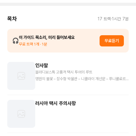
목차
17
트랙
1시간 7분
이 가이드 목소리, 미리 들어보세요
🎧
무료듣기
무료 트랙
1
개
· 1분
인사말
블라디보스톡 고품격 택시 투어의 루트
영원의 불꽃 – 잠수함 박물관 – 니콜라이 개선문 – 푸니쿨료르 –
독수리 전망대 – 성모 영면 성당 – 신한촌 순서로 진행이 될 예
정입니다.
러시아 택시 주의사항