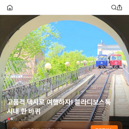
고품격 택시로 여행하자! 블라디보스톡
시내 한 바퀴
(
1
)
5