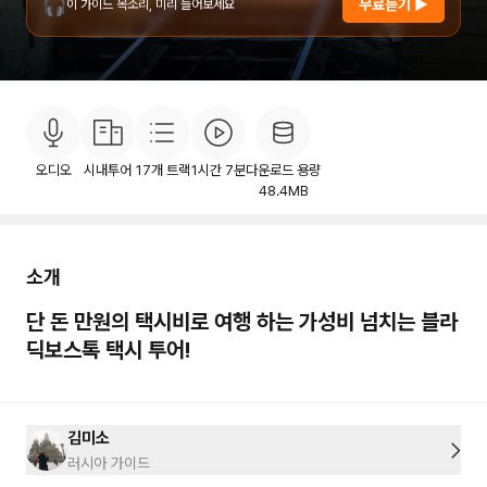
🎧
무료듣기 ▶
이 가이드 목소리, 미리 들어보세요
소개
목차
후기
이용안내
1
오디오
시내투어
17
개 트랙
1시간 7분
다운로드 용량
48.4MB
소개
단 돈 만원의 택시비로 여행 하는 가성비 넘치는 블라
딕보스톡 택시 투어!
김미소
러시아 가이드