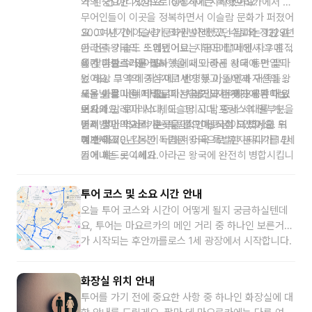
역의 중요한 거점으로 성장하기 시작했어요.
가 된 건 아니었어요. 10세기에는 북아프리카에서 온
무어인들이 이곳을 정복하면서 이슬람 문화가 퍼졌어
요. 그 시기에 도시가 크게 발전했고, 수로와 정원 같
300여년 간 이슬람 문화권 아래 있던 팔마는 1229년
은 건축 기술도 도입됐어요. 지금도 팔마에서 그 흔적
아라곤 왕국의 스페인어로는 하이메 1세인 자우메 1
을 찾아볼 수 있어요.
세가 마요르카를 정복했을 때 아라곤 왕국에 편입되
이런 혼란스러운 역사 속에서도 중세 시대 동안 팔마
었어요. 그 후에 자우메 1세가 두 아들에게 자신의 왕
는 해상 무역의 중심지로 번영했고, 상인과 귀족들이
국을 둘로 나누어 줍니다. 차남인 자우메 2세가 마요
세운 아름다운 저택들이 지금도 도시 곳곳에 남아 있
오늘날 팔마 데 마요르카는 과거와 현재가 공존하는
르카와 발레아레스 제도 그리고 남프랑스의 일부분을
어요.
도시예요. 로마 시대, 이슬람 시대, 중세 시대를 거치
물려받아 마요르카는 독립적인 왕국이 되었어요. 그
면서 쌓인 역사적 흔적들이 그대로 남아 있고, 그 위
이제 팔마의 거리 곳곳을 걸으며, 직접 그 역사를 느
렇게 약 70년 동안 독립된 왕국으로 유지되다가 14세
에 현대적인 감각이 더해져 더욱 특별한 분위기를 만
껴보세요!
기에 페드로 4세가 아라곤 왕국에 완전히 병합시킵니
들어내는 곳이에요.
다. 그리고 15세기 말 아라곤 왕국과 카스티야 왕국이
스페인 왕국으로 통합되며 그 때부터 스페인의 마요
투어 코스 및 소요 시간 안내
르카가 된거죠. 마요르카 왕국의 마지막 왕이었던 자
오늘 투어 코스와 시간이 어떻게 될지 궁금하실텐데
우메 3세의 무덤은 팔마의 랜드마크인 팔마 대성당에
요, 투어는 마요르카의 메인 거리 중 하나인 보른거리
서 만나실 수 있어요.
가 시작되는 후안까를로스 1세 광장에서 시작합니다.
보른거리를 지나 팔마의 꼭 가야 하는 역사적인 장소
들 그리고 휴양지 분위기를 물씬 풍기는 거리들 또 중
화장실 위치 안내
간중간 아이스크림 가게나 카페, 레스토랑까지 들리
투어를 가기 전에 중요한 사항 중 하나인 화장실에 대
는 알찬 코스로 구성되어 있어요. 투어시간은 대략적