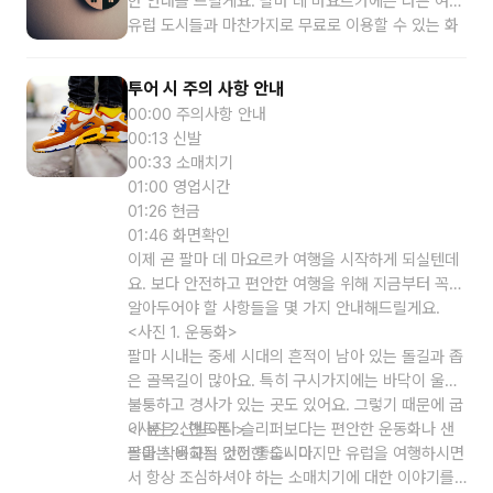
한 안내를 드릴게요. 팔마 데 마요르카에는 다른 여타
으로 2시간 반 정도 걸릴 예정이에요. 하지만 팔마 데
유럽 도시들과 마찬가지로 무료로 이용할 수 있는 화
마요르카에는 쉬었다 갈 수 있는 벤치들과 인생샷을
장실이 없답니다. 투어 코스 안에 공용 화장실을 들를
찍을 수 있는 스팟들이 많아요. 그리고 제가 추천한
수 있는 동선이 있어요. 무료는 아니지만 가격이 정해
곳은 아니지만 들어가 보고 싶은 카페나 상점들도 많
투어 시 주의 사항 안내
져 있지 않고 자발적으로 내고 싶은 만큼 돈을 내고
으니 충분한 여유를 가지고 즐기는 마음으로 투어를
00:00 주의사항 안내
들어갈 수 있는 화장실이에요. 하지만 시설이 그렇게
함께 해주시면 더욱더 휴가를 만끽할 수 있는 시간이
00:13 신발
좋지는 않기 때문에 급하지 않으시다면 제가 추천드
될 것 같아요.
00:33 소매치기
리는 카페나 레스토랑 혹은 중간에 쉬고 싶으실 때 들
01:00 영업시간
리시는 카페에서 화장실을 사용하시는 걸 추천드려
01:26 현금
요.
01:46 화면확인
이제 곧 팔마 데 마요르카 여행을 시작하게 되실텐데
요. 보다 안전하고 편안한 여행을 위해 지금부터 꼭
알아두어야 할 사항들을 몇 가지 안내해드릴게요.
<사진 1. 운동화>
팔마 시내는 중세 시대의 흔적이 남아 있는 돌길과 좁
은 골목길이 많아요. 특히 구시가지에는 바닥이 울퉁
불퉁하고 경사가 있는 곳도 있어요. 그렇기 때문에 굽
이 높은 신발이나 슬리퍼보다는 편안한 운동화나 샌
<
사진 2.
핸드폰 >
들을 착용하는 것이 좋습니다.
팔마는 비교적 안전한 도시이지만 유럽을 여행하시면
서 항상 조심하셔야 하는 소매치기에 대한 이야기를