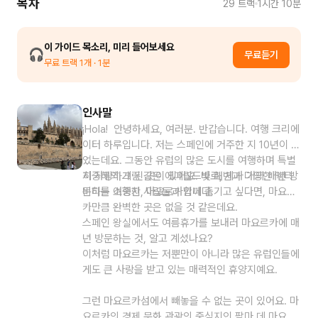
목차
29
트랙
1시간 10분
이 가이드 목소리, 미리 들어보세요
🎧
무료듣기
무료 트랙
1
개
· 1분
인사말
¡Hola! 안녕하세요, 여러분. 반갑습니다. 여행 크리에
이터 하루입니다. 저는 스페인에 거주한 지 10년이 되
었는데요. 그동안 유럽의 많은 도시를 여행하며 특별
히 사랑하게 된 곳이 있어요. 바로, 제가 거의 매년 방
지중해의 그림 같은 에메랄드빛 해변과 다양한 액티
문하는 여행지, 마요르카입니다.
비티를 소중한 사람들과 함께 즐기고 싶다면, 마요르
카만큼 완벽한 곳은 없을 것 같은데요.
스페인 왕실에서도 여름휴가를 보내러 마요르카에 매
년 방문하는 것, 알고 계셨나요?
이처럼 마요르카는 저뿐만이 아니라 많은 유럽인들에
게도 큰 사랑을 받고 있는 매력적인 휴양지예요.
그런 마요르카섬에서 빼놓을 수 없는 곳이 있어요. 마
요르카의 경제 문화 관광의 중심지인 팔마 데 마요르