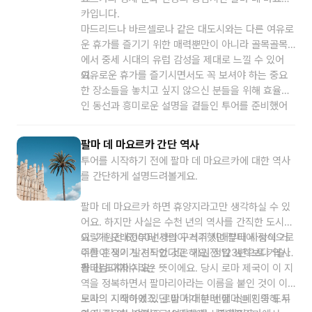
카입니다.
마드리드나 바르셀로나 같은 대도시와는 다른 여유로
운 휴가를 즐기기 위한 매력뿐만이 아니라 골목골목
에서 중세 시대의 유럽 감성을 제대로 느낄 수 있어
요.
여유로운 휴가를 즐기시면서도 꼭 보셔야 하는 중요
한 장소들을 놓치고 싶지 않으신 분들을 위해 효율적
인 동선과 흥미로운 설명을 곁들인 투어를 준비했어
요. 여러분들이 팔마 데 마요르카에서 잊지 못할 기억
을 남길 수 있도록 최선을 다하겠습니다. 저와 함께하
팔마 데 마요르카 간단 역사
는 팔마 데 마요르카 시내 워킹 투어, 지금 시작할게
투어를 시작하기 전에 팔마 데 마요르카에 대한 역사
요!
를 간단하게 설명드려볼게요.
팔마 데 마요르카 하면 휴양지라고만 생각하실 수 있
어요. 하지만 사실은 수천 년의 역사를 간직한 도시예
요. 기원전 6000년경의 구석기 시대부터 사람이 거
이렇게 오래전부터 사람이 거주했던 팔마에 정식으로
주한 흔적이 발견되었다고 해요. 정말 생각보다 역사
이름이 생기기 시작한 것은 기원전 123년으로 거슬러
가 긴 도시이지요?
올라갑니다.
팔마는 야자수라는 뜻이에요. 당시 로마 제국이 이 지
역을 정복하면서 팔마리아라는 이름을 붙인 것이 이
도시의 시작이었죠. 로마 시대부터 팔마는 지중해 무
로마의 지배하에 있던 팔마가 한 번에 스페인의 도시