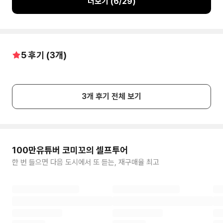
더보기 (
6
/
29
)
5
후기 (
3
개)
3
개 후기 전체 보기
100만유튜버 코미꼬의 셀프투어
한 번 들으면 다음 도시에서 또 듣는, 재구매율 최고