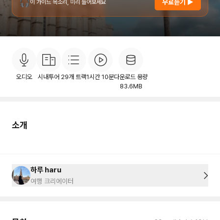
🎧
무료듣기 ▶
이 가이드 목소리, 미리 들어보세요
소개
목차
후기
이용안내
3
오디오
시내투어
29
개 트랙
1시간 10분
다운로드 용량
83.6MB
소개
하루 haru
여행 크리에이터