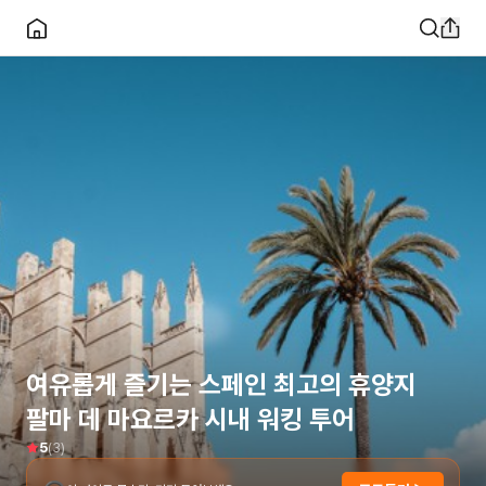
여유롭게 즐기는 스페인 최고의 휴양지
팔마 데 마요르카 시내 워킹 투어
(
3
)
5