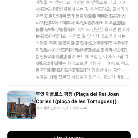
빼놓을 수 없는데요. 가방은 몸 앞쪽으로 메고, 지퍼
가 있는 가방을 사용하시는 걸 추천드려요. 길거리에
<
사진 3.
영업시간>
서 지도를 보거나 핸드폰을 사용할 때 주변을 한 번
그리고 팔마 대부분의 레스토랑과 카페는 오후 4시
더 확인하시고 카페나 레스토랑에서도 소지품은 꼭
~7시 사이에 브레이크 타임이 있어요. 이 시간에는
몸에 붙여두셔야 해요.
문을 닫거나, 문을 닫지 않아도 간단한 음료만 판매하
는 곳들이 많아요. 시간을 잘 맞추지 않으면 원하는
<
사진 4.
현금>
식당이 문을 닫았을 수도 있어요. 그래서 꼭 시간을
그리고 간혹 소액으로 결제하는 경우 현금만 받는 곳
확인하시고 또 현지에서 유명한 맛집은 미리 예약하
이 있을 수도 있으니, 조금의 현금을 준비하시는 걸
는 것이 더 좋답니다.
추천드려요. 이번 투어 루트에 포함된 아이스크림 가
게도 소액 결제는 현금으로만 가능하니, 10유로 정도
<
사진 5.
사진>
는 꼭 챙기시길 추천드려요!
마지막으로 오디오 가이드지만 정확한 위치 확인과
설명을 위해 첨부한 사진들이 있으니, 장소가 바뀔 때
마다 화면을 꼭 확인해 주세요. 한 장소에 여러 사진
을 보셔야 하는 경우에는 중간에 띵동 소리가 나면 화
후안 까를로스 광장 (Plaça del Rei Joan
면을 확인하시고 다음 사진으로 넘겨주세요. 그럼, 이
Carles I (plaça de les Tortugues))
제 우리 투어의 첫 장소에 만나요!
거북이만 있는게 아닌 거북이 분수