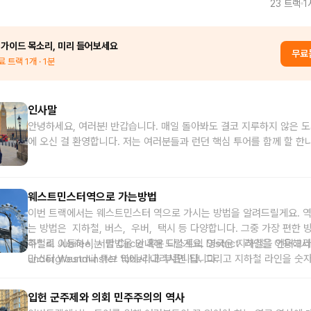
23
트랙
1
 가이드 목소리, 미리 들어보세요
무료
료 트랙
1
개
· 1분
인사말
안녕하세요, 여러분! 반갑습니다. 매일 돌아봐도 결코 지루하지 않은 도
에 오신 걸 환영합니다. 저는 여러분들과 런던 핵심 투어를 함께 할 한
여러분들은 런던 하면 뭐가 떠오르시나요? 아름답고 웅장한 빅벤, 빨
당당한 근위병, 화려한 버킹엄 궁전과 웨스트민스터 사원! 듣기만 해도
가득한 런던의 상징물들이 떠오르지 않으신가요? 이 모든 곳들을 저와
웨스트민스터역으로 가는방법
아보실 건데요. 제가 처음 봤을때 느꼈던 설렘과 즐거움을 여러분들도
이번 트랙에서는 웨스트민스터 역으로 가시는 방법을 알려드릴게요. 역
으면 좋겠습니다. 영국의 수도이자, 과거와 현재가 공존하는 런던은 볼
는 방법은 지하철, 버스, 우버, 택시 등 다양합니다. 그중 가장 편한 
많은데요. 그중에서도 정치와 역사의 중심인 국회의사당, 웨스트민스터
하철로 이동하시는 방법을 안내해 드릴게요. 영국은 지하철을 언더그
주빌리 Jubilee, 서클 Circle 혹은 디스트릭 District 라인을 이용해
버킹엄 궁전은 중점적으로 꼭 봐야 하는 장소입니다. 이곳 런던 핵심
underground나 튜브 tube라고 부릅니다. 그리고 지하철 라인을 숫
민스터 Westminster 역에서 내리시면 됩니다.
와 함께 같이 돌아보겠습니다. 런던 핵심 투어의 시작은 웨스트민스터 
하지 않고 라인마다 이름이 있습니다.
한 웨스트민스터 브릿지에서 시작합니다. 저를 따라 투어를 하시다 보면
스타 인증샷도 남기고, 영국 정치 역사적 지식에 대해서도 쉽게 이해하
입헌 군주제와 의회 민주주의의 역사
을 거예요. 투어 라이브를 통해 저와 함께하는 4시간이 금방 가실 건데