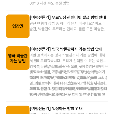
00:16 재생 속도 설정 방법
시하고 있지만 그래도 영국박물관에 있는 작품
을 꼼꼼히 다 보시려면 1초에 하나씩 봐도 석
달 가까이 걸린다는 말이 있을 정도로 작품이
[여행전듣기] 무료입장권 인터넷 발급 방법 안내
너무 많습니다. 그래서 오늘 우리 투어에서는
런던 여행의 장점 중 하나가 뭔지 아시나요? 바로 미
요. 영국박물관에 오시면 꼭 봐야 하는 핵심 작
술관, 박물관이 무료라는 건데요. 물론 모든 미술관,
품들을 볼 예정입니다. 하지만 박물관이라는
박물관이 무료는 아니지만, 런던 여행에 와서 꼭 방문
곳이 그 시대 문화와 시대적 배경을 알 수 있는
해야 하는 이곳 영국 박물관과 내셔널 갤러리는 무료
유물들이 모여있는 곳인 만큼 아무런 배경지식
입장이 가능합니다. 처음 설립할 때부터 국민의 문화
[여행전듣기] 영국 박물관까지 가는 방법 안내
없이 이곳을 방문하시는 건 추천해 드리지 않
생활을 위해서 무료로 하고 지금까지 쭉 유지하고 있
이번 트랙에서는 영국 박물관까지 가는 방법에 대해
습니다. 투어라이브의 모토인 '듣는 만큼 보인
는 건데요. 그 덕분에 우리도 이렇게 무료로 관람할
서 알려드리겠습니다. 우리가 선택할 수 있는 옵션은
다'처럼 작품의 이야기와 배경지식에 관한 이야
수 있는 거죠. 하지만 여기서 주의하셔야 할 게 입장
지하철, 버스, 택시, 자전거, 도보, 뭐 다양하지만 아무
영국 박물관을 도보로 갈 수 있는 지하철역은 홀번
기를 들으며 작품을 감상하시면 박물관 투어의
료가 무료다 보니 엄청나게 많은 사람이 방문합니다.
래도 지하철을 이용하시는 게 가장 무난한 방법이기
(Holborn) 역, 토트넘 코트 로드 (Tottenham
재미가 배가 될 건데요. 여러분들이 작품들에
그래서 미리 인터넷으로 예약을 안 하고 그냥 와서 줄
때문에 지하철을 이용한 방법을 알려드리겠습니다.
Court Road) 역, 굿즈 스트리트 (Goodge Street)
하지만 이 네 개의 역 중에 우리는 홀번 역이랑 토트
대해서 쉽게 이해하고 재미있게 들으실 수 있
을 서시면 운이 없으면 길바닥에서 몇 시간을 그냥 날
역, 러셀 스퀘어 (Russell Square) 역 이렇게 총 네
넘 코트 로드 역에서 내리겠습니다. 왜냐면, 우리는
도록 최선을 다해서 영국박물관 핵심 투어를
리실 수가 있어요. 그렇기 때문에 반드시 인터넷으로
개가 있는데요. 네 개 모두 내려서 영국 박물관까지
영국 박물관 정문으로 입장할 건데 이 두 역이 정문이
그리고 정문 위치는 화면에 사진으로도 올려드렸으니
만들었으니 오늘 저와 함께하는 시간이 유익한
예약하고 방문하시길 추천해 드리고요. 인터넷 예매
10분 안에 도착할 수 있는 위치에 있습니다. 별로 멀
랑 더 가깝거든요. 홀번 역은 빨간색 선인 센트럴
확인 부탁드립니다.
시간을 보내셨으면 좋겠습니다! 그럼, 저와 함
하는 방법은 투어라이브 블로그에 올라가 있으니까
지 않죠?
(Central) 선이랑 파란색 선인 피카딜리 (Piccadilly)
께 영국박물관에서 즐겁게 지낼 준비가 되셨으
참고해 주시면 되는데요. 블로그 링크는 투어 소개 페
선이 가고요. 토트넘 코트 로드 역은 빨간색 선인 센
면 다음 챕터를 들어주세요!
이지에 첨부하였으니 확인해 주세요.
[여행전듣기] 입장하는 방법 안내
트럴 선이나나 검은색 선인 노던 (Northern) 선이 지