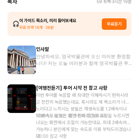
목차
59
트랙
3시간 19분
이 가이드 목소리, 미리 들어보세요
🎧
무료듣기
무료 트랙
18
개
· 38분
인사말
안녕하세요, 영국박물관에 오신 여러분 환영합
니다! 저는 오늘 여러분과 함께 영국박물관 투
어를 함께할 가이드 '김인한'이라고 합니다. 반
갑습니다! 아마 세계 3대 박물관 들어보셨을 거
예요. 나라마다 다 다르게 3대를 정하지만, 그
[여행전듣기] 투어 시작 전 참고 사항
중에서 꼭 빠지지 않는 곳이 바로 이곳, 영국박
이번 투어를 녹음할 때 최대한 이해하시기 편하시라
물관이죠. 영국박물관은 과거 영국이 제국주의
고 천천히 녹음했는데요. 혹시라도 제 목소리가 너무
시대부터 전 세계에서 수집한 유물을 전시 및
느리다고 느끼시는 분들은 재생속도를 1.2배속이나
보관하고 있는데요. 혹시 그 유물들이 몇 점인
1.3배속으로 듣는 걸 추천드리겠습니다.
재생 속도 설정은 화면 위에 점 3개 모양을 누르시면
지 아시나요? 들으면 아마 깜짝 놀라실 텐데요.
나오는 화면에서 조절이 가능한데요. 최대 2배속까지
무려 800만 점의 유물을 소장하고 있습니다. 정
가능하니 본인에게 맞는 속도로 이용 부탁드리겠습니
말 엄청난 숫자죠? 이렇게 너무 유물이 많다 보
다.
00:00 참고 사항
니 전부 다 전시하진 않고요. 주요 작품들로 전