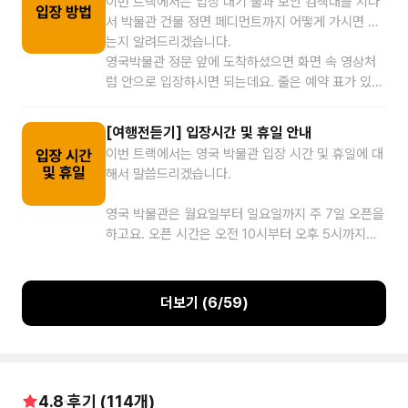
이번 트랙에서는 입장 대기 줄과 보안 검색대를 지나
나가니 참고해 주세요.
서 박물관 건물 정면 페디먼트까지 어떻게 가시면 되
는지 알려드리겠습니다.
영국박물관 정문 앞에 도착하셨으면 화면 속 영상처
럼 안으로 입장하시면 되는데요. 줄은 예약 표가 있는
줄과 없는 줄 두 개로 구분됩니다. 확인해서 본인에
맞게 서주시면 되고요. 줄을 서서 쭉 따라가시면 안에
[여행전듣기] 입장시간 및 휴일 안내
흰색 건물이 하나 있는데요. 거기가 짐 검사하는 곳입
이번 트랙에서는 영국 박물관 입장 시간 및 휴일에 대
니다. 주로 큰 가방은 꼼꼼히 검사하고 작은 가방은
해서 말씀드리겠습니다.
간단히 보는 정도고요. 박물관 안에 들고 가면 안 되
는 위험 물품이라든지, 아니면 캐리어 같은 큰 가방은
영국 박물관은 월요일부터 일요일까지 주 7일 오픈을
입장이 안 되니까 그런 건 가지고 가시면 안 됩니다.
하고요. 오픈 시간은 오전 10시부터 오후 5시까지입
이렇게 짐 검사를 다 하고 나서 나오셔서 화면 속 영
니다. 특별히 금요일은 불금을 박물관에서 보내라고
상을 따라 영국 박물관 건물 정면까지 쭉 직진해 주세
오후 8시 30분까지 오픈을 하는데요. 마지막 입장 시
요.
간은 금요일을 제외한 나머지 요일은 오후 4시가 마
더보기 (
6
/
59
)
지막 입장이고요. 금요일은 오후 7시 30분이 마지막
입장이 가능한 시간이니 입장에 참고해 주세요. 그리
고 영국 박물관의 휴일은요, 생각보다 많이 쉬지 않는
데요. 1년에 딱 3일 쉽니다. 언제냐면 12월 24일, 25
일, 26일인데요. 꼭 이 날짜를 기억하셔서 허탕 치는
4.8
후기 (
114
개)