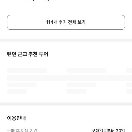
일 없게 유의하시길 바라고요. 12월 24, 25, 26일이
공식 휴일이지만 박물관 내부 사정으로 비롯한 여러
가지 이슈로 인해서 추가적인 휴일이 생길 수도 있으
니 방문 전에 미리 오픈 여부를 확인하고 방문하시길
114
개 후기 전체 보기
추천해 드립니다.
런던
근교 추천 투어
이용안내
구매 후 이용 기간
구매일로부터 30일