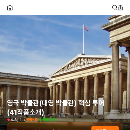
영국 박물관(대영 박물관) 핵심 투어
(41작품소개)
(
114
)
4.8
업데이트
▷무료18개