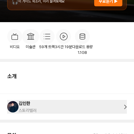
🎧
무료듣기 ▶
이 가이드 목소리, 미리 들어보세요
소개
목차
후기
이용안내
114
비디오
미술관
59
개 트랙
3시간 19분
다운로드 용량
1.1GB
소개
김인한
스토리텔러