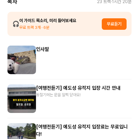
목차
23
트랙
1시간 20분
이 가이드 목소리, 미리 들어보세요
🎧
무료듣기
무료 트랙
3
개
· 6분
인사말
[여행전듣기] 에도성 유적지 입장 시간 안내
동절기에는 문을 일찍 닫아요!
[여행전듣기] 에도성 유적지 입장료는 무료입니
다!