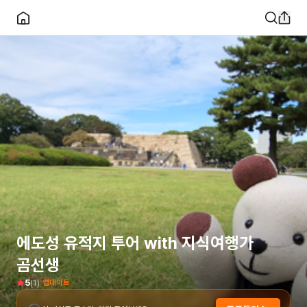
에도성 유적지 투어 with 지식여행가
곰선생
(
1
)
5
업데이트