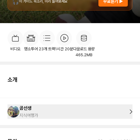
🎧
무료듣기 ▶
이 가이드 목소리, 미리 들어보세요
소개
목차
후기
이용안내
1
비디오
명소투어
23
개 트랙
1시간 20분
다운로드 용량
465.2MB
소개
곰선생
지식여행가