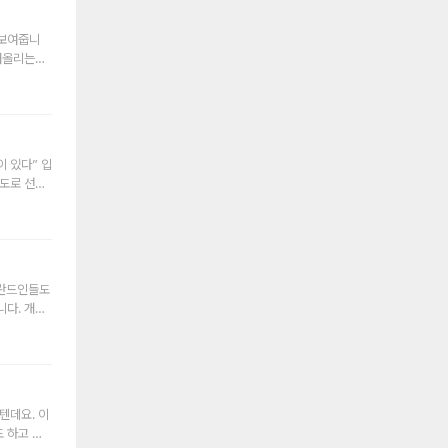
같은데요.
이드가 도움
꼬르바뚠뚜
 보여줍니
비밀 자연,
 떠올리는데
게 요약드
 어쩌다 눈
배 정도 되
인사를 하
밖에 안되니
 무섭기까지
인 라이프
. 이들에게
습니다. 그
위해 최선을
은 나라입니
 있다” 입
니다. 이렇
를 숲과 호
정도로 선선
 삶의 여유
50%를 넘
 백야현상이
가 운영되는
 곳에서 피
람들이 먼
님들도 핀란
없는 나라다
서 피크닉
걸어 볼 용
들고 공원에
말을 건다면
핀란드인들도
핀란드에는
여행 시간을
니다. 개인
 레저를 즐
 하다보면
 툰드라 지
 수가 있습
 아니라 서
천연색을 뽐
에서 힐링을
 시간이라고
불멍도 하시
에서 섬이
되면 오히려
상하면 내가
를 하시거나
좋은 기회로
취미로 하는
거를 좋아하
텐데요. 이
이킹도 좋지
 도시간 이
 하고 가
았고 흥이
분에 더 높