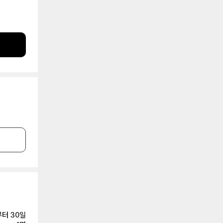
 있습니다.
었습니다.
지인들에게는
까요. 그리
플란드 지
많이 가지고
아보고 직접
하시다가 당
건조한 편이
다는 증거
을이 되면
이 같은 간
눈과 얼음
릅니다. 인
입니다.
은 음악페스
 스포츠 크
우랄산맥 근
음악에 진심
민트코코아를
비롯한 다
 페스티벌
들은 야간
어와 동일한
 북유럽에서
문에 눈신이
까요. 이때
 교감하는
여행자분들
나고 이들이
니다. 미
 여유를 원
 너무 만
 야간에는
주시는 게
합니다. 쇄
은 호수를
수나 바다에
토의 경험을
이팅을 좋아
내 아이스
시에 진심인
 즐겨보시기
에는 바로
보통 눈이나
터 30일