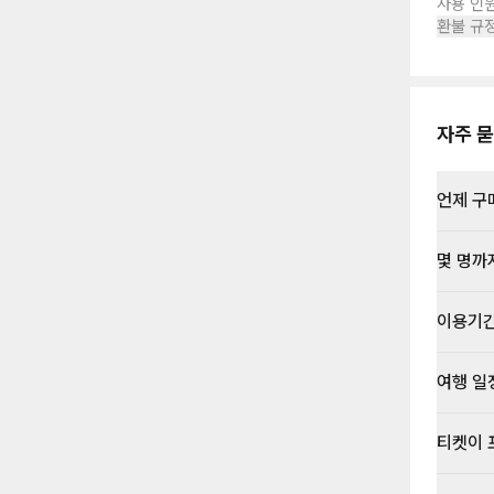
사용 인
환불 규
자주 묻
언제 구
몇 명까
이용기
여행 일
티켓이 