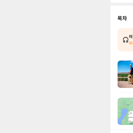
목차
이
🎧
무