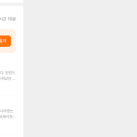
시간 19분
듣기
니다. 핀란드
 떠났던 생
다. 핀란드
이드를 통해
고 생각합니
'이런 정보
 여행을 하
 나라였는
정보는 인터
드 여행을
로 핀란드였
담은 이 오
없을 정도로
이미지도 함
 떠오르시나
 여행이 여