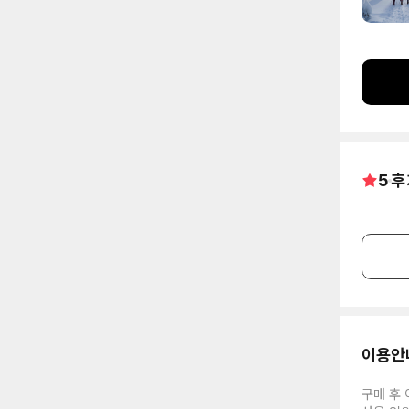
5
후
이용안
구매 후 