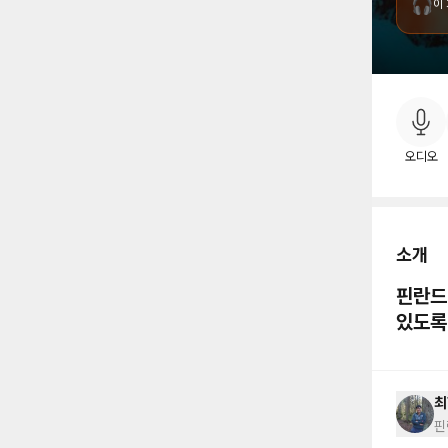
🎧
이
소
오디오
소개
핀란드
있도록
최
핀