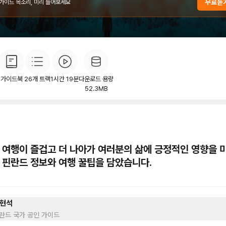
무료듣
 가이드 목소리, 미리 들어보세요
개
목차
후기
이
3
가이드북
26
개 트랙
1시간 19분
다운로드 용량
52.3MB
 여행이 즐겁고 더 나아가 여러분의 삶에 긍정적인 영향을 
 핀란드 정보와 여행 꿀팁을 담았습니다.
현석
란드 국가 공인 가이드