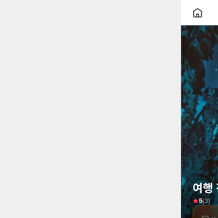
여행 
(
3
)
5