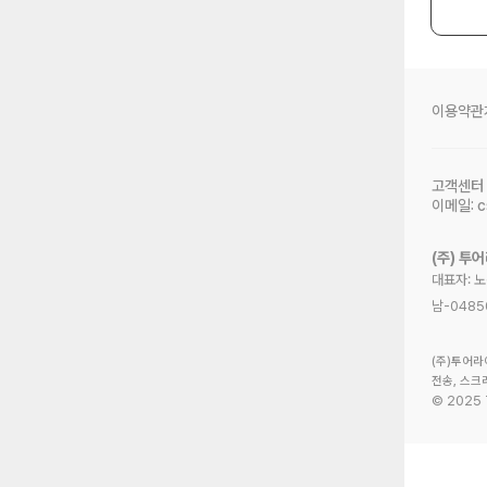
이용약관
고객센터
이메일:
c
(주) 투
대표자: 
남-0485
(주)투어라
전송, 스크
©
2025