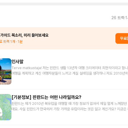
26
트랙
1
 가이드 목소리, 미리 들어보세요
무료
료 트랙
1
개
· 1분
인사말
Terve matkustaja! 저는 핀란드 생활 13년차 여행 크리에이터 최현석이라고 합
여행을 계획하고 계신 여행자분들이 느끼고 계실 설레임을 생각하니 저도 2010년에
애 첫 유럽여행으로 했던 북유럽 여행의 걱정반 설렘반의 느낌이 떠오르게 되었습니
정착으로 이어진 저에게는 인생의 전환점이 된 여행이기도 했습니다. 이 오디오 가
핀란드 여행을 계획중이신 여행자 분들을 만나뵐 수 있게 되어 반갑고 참 다행이라
다. 그 이유는요. 제가 만든 여행 프로그램에 참여해주시는 여행자님들을 만나다보면 
[기본정보] 핀란드는 어떤 나라일까요?
를 여행을 계획하실 때 드릴 수 있었다면 여행을 더 알차게 준비하셔서 보다 재미있는
핀란드는 제가 2010년 북유럽을 여행할 때 가장 정보가 없어서 제일 멀게 느껴졌던
실 수 있으셨을 텐데…”라는 상황이 항상 발생하더라구요. 사실 핀란드에 대한 여행
데요. 사실 핀란드가 한국에서 가장 가까운 유럽이라는 것은 알고 계신가요? 지금은 국제사정
넷이나 책으로 얻을 수 있는 정보는 그 한계가 있기 때문이기도 합니다. 그래서 핀란
때문에 오래 걸리지만 이전까지만 해도 비행기로 9시간정도 밖에 안걸리는 곳이 바
준비하시는 여행자분들이 꽃길만 걸으실 수 있도록 제 13년 간 현지경험을 꾹꾹 눌러
습니다. 그리고 남북이 통일된다면 우리와 핀란드 사이에 있는 나라는 러시아 밖에 
디오 가이드를 소개해 드리려고 합니다. 오디오 뿐만 아니라 말씀드리면서 관련된 
두 나라는 거의 이웃이라고 되지 않을까 해요. 여행자 분들은 핀란드 하면 어떤 것이
께 드리고 있으니 꼭 참고하시기 바랍니다. 제 작은 바램이 있다면 여러분의 하게되실