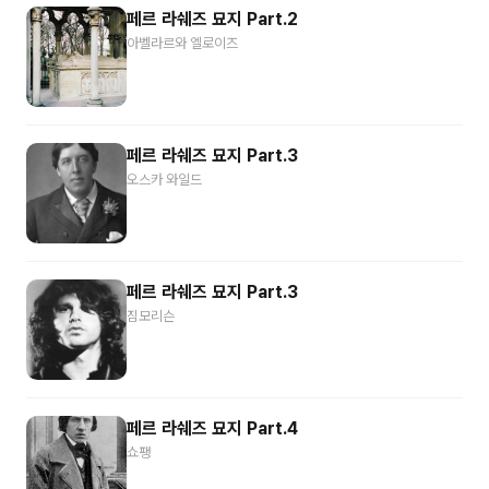
되면 들어갈 수 없어서 무섭지는 않습니다. 또 워낙
페르 라쉐즈 묘지 Part.2
유명한 곳들이라 늘 방문객들을 볼 수 있기 때문에 전
아벨라르와 엘로이즈
혀 무섭지가 않은데요. 파리를 빛낸 사람들이 여러 명
잠들어 있어서 그들의 팬들이 경의를 표하고 인사를
할 수 있는 공간이기도 합니다.
오늘 소개해드리는 새
묘지는 서로 가깝지 않고 또 각각의 묘지에 묻힌 유명
페르 라쉐즈 묘지 Part.3
인들은 모두 대단한 인물들이라 셋 중 어느 하나만 가
면 된다고 하나로 뭉뚱그려 나머지를 안 갈 수도 없는
오스카 와일드
그런 명소들인데요. 그래서 오늘 투어 라이브에서 저
는 새 묘지의 특징과 인물들의 이야기를 나누고 여러
분들은 일정에 맞춰서 꼭 찾아가 보고 싶은 곳들을 우
선순위에 두고 먼저 다녀오시면 더욱 효율적인 여행
페르 라쉐즈 묘지 Part.3
이 될 것 같습니다.
짐모리슨
페르 라쉐즈 묘지 Part.4
쇼팽