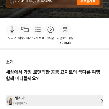
🎧
무료듣기 ▶
이 가이드 목소리, 미리 들어보세요
소개
목차
후기
이용안내
12
오디오
여행이야기
17
개 트랙
35분
다운로드 용량
50.8MB
소개
세상에서 가장 로맨틱한 공동 묘지로의 색다른 여행
함께 떠나볼까요?
맹지나
여행작가