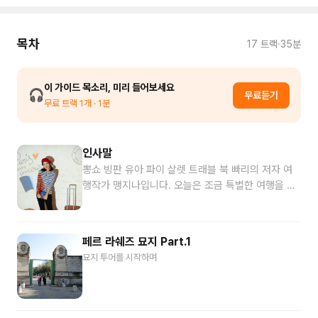
목차
17
트랙
35분
이 가이드 목소리, 미리 들어보세요
🎧
무료듣기
무료 트랙
1
개
· 1분
인사말
뽕쇼 빙판 유아 파이 살렛 트래블 북 빠리의 저자 여
행작가 맹지나입니다. 오늘은 조금 특별한 여행을 함
께 하실 예정입니다. 바로 파리의 3대 묘지를 돌아보
는 일정인데요. 묘지를 여행한다니 처음 들어보는 이
야기죠 저도 파리를 제외하고는 묘지를 구경하러 가
페르 라쉐즈 묘지 Part.1
본 적은 단 1번도 없는데 파리에는 도시 곳곳에 위치
묘지 투어를 시작하며
한 세계의 큰 묘지를 도보로 여행하는 워킹투어도 여
럿 있을 정도로 이 묘지들은 예전부터 유명한 관광 명
소로 군림합니다. 파리의 묘지는 쉽게 말하자면, 공원
과도 같습니다. 낮에만 출입하고 물론 해가 지고 밤이