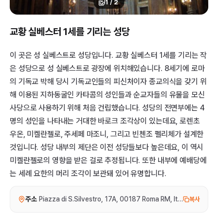
1
/
2
교황 실베스터 1세를 기리는 성당
이 곳은 성 실베스트로 성당입니다. 교황 실베스터 1세를 기리는 작
은 성당으로 성 실베스트로 광장에 위치해있습니다. 8세기에 로마
의 기독교 박해 당시 기독교인들의 피신처이자 종교의식을 갖기 위
해 이용된 지하동굴인 카타콤의 성인들과 순교자들의 유물을 모신
사당으로 사용하기 위해 처음 건립했습니다. 성당의 전면부에는 4
명의 성인을 나타내는 거대한 바로크 조각상이 있는데요, 로렌초
우온, 미켈란젤로, 주세페 마조니, 그리고 빈첸조 펠리체가 설계한
것입니다. 성당 내부의 제단은 이전 성당들보다 높은데요, 이 역시
미켈란젤로의 영향을 받은 걸로 추정됩니다. 또한 내부에 예배당에
는 세례 요한의 머리 조각이 보관돼 있어 유명합니다.
주소
Piazza di S.Silvestro, 17A, 00187 Roma RM, Italy
복사