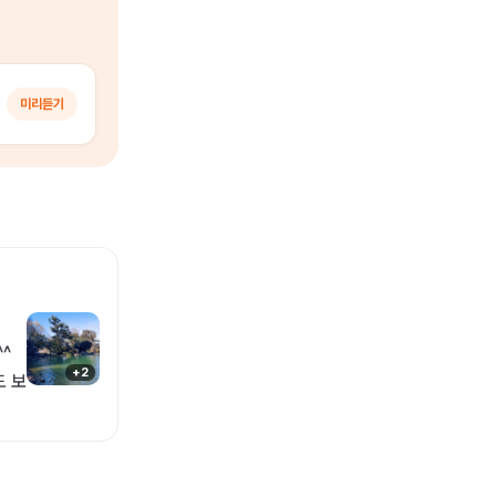
미리듣기
^
+
2
도 보