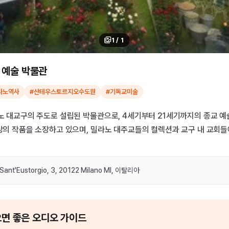
1
/
1
 예술 박물관
라노역사
#산테우스토르지오수도원
#기독교미술
라노 대교구의 주도로 설립된 박물관으로, 4세기부터 21세기까지의 종교 
이상의 작품을 소장하고 있으며, 밀라노 대주교들의 컬렉션과 교구 내 교회
 Sant'Eustorgio, 3, 20122 Milano MI, 이탈리아
으면 좋은 오디오 가이드