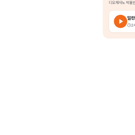
디오체사노 박물
밀란
2