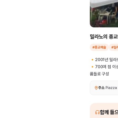
밀라노의 종교
#종교예술
#밀
🔸2001년 밀
🔸700여 점 
품들로 구성
주소
Piazza
함께 들