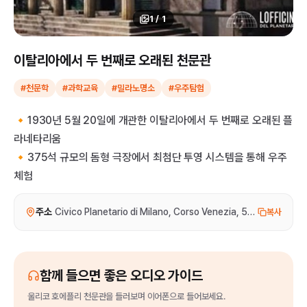
1
/
1
이탈리아에서 두 번째로 오래된 천문관
#천문학
#과학교육
#밀라노명소
#우주탐험
🔸1930년 5월 20일에 개관한 이탈리아에서 두 번째로 오래된 플
라네타리움
🔸375석 규모의 돔형 극장에서 최첨단 투영 시스템을 통해 우주
체험
주소
Civico Planetario di Milano, Corso Venezia, 57, 20121 Mi
복사
함께 들으면 좋은 오디오 가이드
울리코 호에플리 천문관
을
들러보며 이어폰으로 들어보세요.