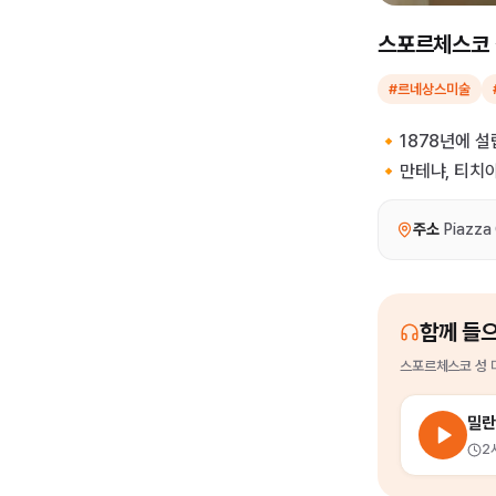
스포르체스코 
#르네상스미술
🔸1878년에 
🔸만테냐, 티치
주소
Piazza
함께 들
스포르체스코 성 
밀란
2