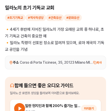
밀라노의 초기 기독교 교회
#초기기독교
#역사적성당
#건축유산
#문화유산
🔸4세기 후반에 지어진 밀라노의 가장 오래된 교회 중 하나로, 초
기 기독교 건축의 중요한 예
🔸밀라노 칙령이 선포된 장소로 알려져 있으며, 로마 제국의 기독
교 공인을 기념
주소
Corso di Porta Ticinese, 35, 20123 Milano MI, 이탈리아
복사
함께 들으면 좋은 오디오 가이드
밀라노 산 로렌초 성당
을
들러보며 이어폰으로 들어보세요.
밀란 현지인과 함께 200% 즐기는 밀라노 시내 워킹 투어
미리듣기