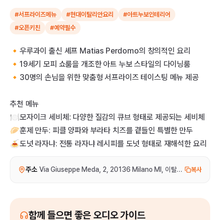
#서프라이즈메뉴
#현대이탈리안요리
#아트누보인테리어
#오픈키친
#예약필수
🔸우루과이 출신 셰프 Matias Perdomo의 창의적인 요리
🔸19세기 모피 쇼룸을 개조한 아트 누보 스타일의 다이닝룸
🔸30명의 손님을 위한 맞춤형 서프라이즈 테이스팅 메뉴 제공
추천 메뉴
🍽️모자이크 세비체: 다양한 질감의 큐브 형태로 제공되는 세비체
🥟훈제 만두: 피클 양파와 부라타 치즈를 곁들인 특별한 만두
🍝도넛 라자냐: 전통 라자냐 레시피를 도넛 형태로 재해석한 요리
주소
Via Giuseppe Meda, 2, 20136 Milano MI, 이탈리아
복사
함께 들으면 좋은 오디오 가이드