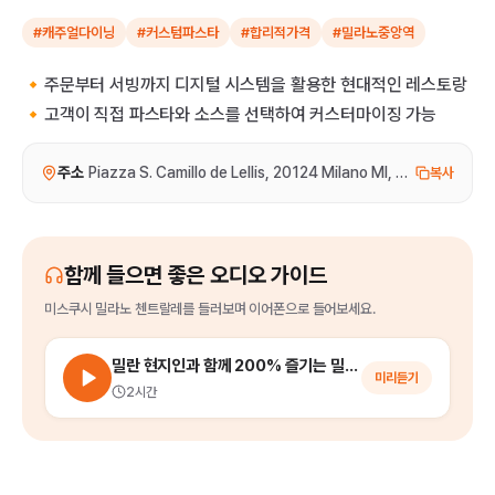
#캐주얼다이닝
#커스텀파스타
#합리적가격
#밀라노중앙역
🔸주문부터 서빙까지 디지털 시스템을 활용한 현대적인 레스토랑
🔸고객이 직접 파스타와 소스를 선택하여 커스터마이징 가능
주소
Piazza S. Camillo de Lellis, 20124 Milano MI, 이탈리아
복사
함께 들으면 좋은 오디오 가이드
미스쿠시 밀라노 첸트랄레
를
들러보며 이어폰으로 들어보세요.
밀란 현지인과 함께 200% 즐기는 밀라노 시내 워킹 투어
미리듣기
2시간