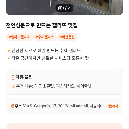
1
/
2
천연성분으로 만드는 젤라또 맛집
#밀라노젤라또
#수제젤라또
#비건옵션
🔸신선한 재료로 매일 만드는 수제 젤라또
🔸작은 공간이지만 친절한 서비스와 훌륭한 맛
이용 꿀팁
🍦추천 메뉴: 다크 초콜릿, 피스타치오, 헤이즐넛
주소
Via S. Gregorio, 17, 20124 Milano MI, 이탈리아
복사