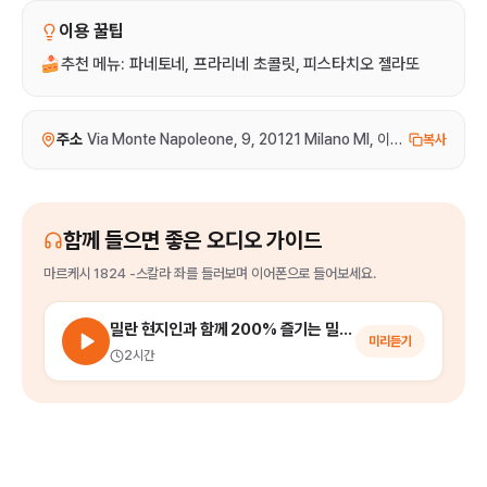
이용 꿀팁
🍰추천 메뉴: 파네토네, 프라리네 초콜릿, 피스타치오 젤라또
주소
Via Monte Napoleone, 9, 20121 Milano MI, 이탈리아
복사
함께 들으면 좋은 오디오 가이드
마르케시 1824 -스칼라 좌
를
들러보며 이어폰으로 들어보세요.
밀란 현지인과 함께 200% 즐기는 밀라노 시내 워킹 투어
미리듣기
2시간