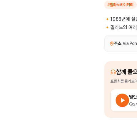
#밀라노베이커리
🔸1986년에 
🔸밀라노의 여러
주소
Via Po
함께 들
프린치
를
들러보며
밀란
2