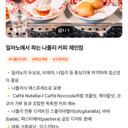
1
/
1
밀라노에서 파는 나폴리 커피 체인점
#나폴리커피
#체인카페
#크루와상
🔸밀라노의 두오모, 브레라, 나빌리 등 중심지에 위치하여 접근성
이 좋음
🔸나폴리식 에스프레소로 유명
🔸 Caffè Nutella나 Caffè Nocciola처럼 초콜릿, 헤이즐넛, 코
코아 가루 등과 조합한 독특한 커피 메뉴
🔸나폴리 전통 디저트인 스폴리아텔라(sfogliatella), 바바
(babà), 파스티에라(pastiera) 같은 디저트 판매
🔸대표 크루와상 : 이스키타노