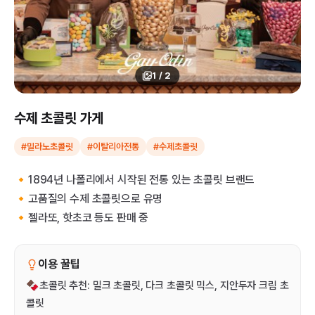
1
/
2
수제 초콜릿 가게
#밀라노초콜릿
#이탈리아전통
#수제초콜릿
🔸1894년 나폴리에서 시작된 전통 있는 초콜릿 브랜드
🔸고품질의 수제 초콜릿으로 유명
🔸젤라또, 핫초코 등도 판매 중
이용 꿀팁
🍫초콜릿 추천: 밀크 초콜릿, 다크 초콜릿 믹스, 지안두자 크림 초
콜릿