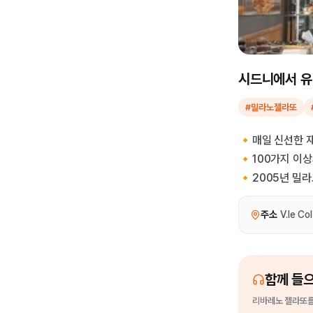
시드니에서 유
#밀라노젤라또
🔸매일 신선한 
🔸100가지 이상
🔸2005년 밀
주소
V.le Co
함께 들
리바레노 젤라또