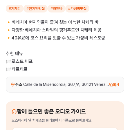
#치케티
#현지인맛집
#와인바
#가성비맛집
🔸베네치아 현지인들이 즐겨 찾는 아늑한 치케티 바
🔸다양한 베네치아 스타일의 핑거푸드인 치케티 제공
🔸40유료에 코스 요리를 맛볼 수 있는 가성비 레스토랑
추천 메뉴
🍽️로스트 비프
🍽️타르타르
주소
Calle de la Misericordia, 367/A, 30121 Venezia VE, 이탈리
복사
함께 들으면 좋은 오디오 가이드
오스떼리아 알 치케또
를
들러보며 이어폰으로 들어보세요.